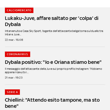
CALCIOMERCATO
Lukaku-Juve, affare saltato per 'colpa' di
Dybala
Intervenuto a Casa Sky Sport, l'agente dell'attaccante belga torna sul duello tra
Inter e Juve...
22 mar - 16:08
CORONAVIRUS
Dybala positivo: "Io e Oriana stiamo bene"
Il messaggio dell'attaccante della Juve sul proprio profilo Instagram: "Abbiamo
appena ricevuto i...
21 mar - 19:23
SERIE A
Chiellini: "Attendo esito tampone, ma sto
bene"