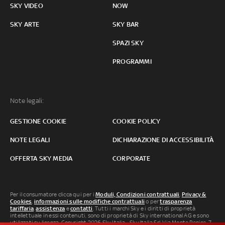
SKY VIDEO
NOW
SKY ARTE
SKY BAR
SPAZI SKY
PROGRAMMI
Note legali:
GESTIONE COOKIE
COOKIE POLICY
NOTE LEGALI
DICHIARAZIONE DI ACCESSIBILITÀ
OFFERTA SKY MEDIA
CORPORATE
Per il consumatore clicca qui per i
Moduli, Condizioni contrattuali
,
Privacy &
Cookies
,
informazioni sulle modifiche contrattuali
o per
trasparenza
tariffaria
,
assistenza
e
contatti
. Tutti i marchi Sky e i diritti di proprietà
intellettuale in essi contenuti, sono di proprietà di Sky international AG e sono
utilizzati su licenza. Copyright 2026 Sky Italia - Sky Italia Srl Via Monte Penice, 7 -