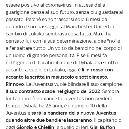
essere positivo al coronavirus. In attesa della
guarigione pensa al suo futuro, senza piu guardare al
passato. Perchè sono trascorsi solo 8 mesi da
quando il suo passaggio al Manchester United in
cambio di Lukaku sembrava cosa fatta. Ma ci ha
pensato lui, con la sua determinazione, a dire "no" e
a far saltare tutto. Un volto da bambino nel corpo di
un uomo di grande personalità. E se 8 mesi fa
nell'agenda di Paratici il nome di Dybala era scritto
accanto a quello di Lukaku, oggi è
lì in rosso con
accanto la scritta in maiuscolo e sottolineato.
Rinnovo
. La Juventus vuole blindare il suo campione.
I
l suo contratto scade nel giugno del 2022
. Sembra
lontano ma è domani e la Juventus non perderà
tempo. Dybala ha 26 anni, è il numero 10 della
Juventus e
sarà la bandiera della nuova Juventus
quando altre due bandiere lasceranno
. Il capitano di
oggi
Giorgio e Chiellini
e quello di ieri,
Gigi Buffon
.