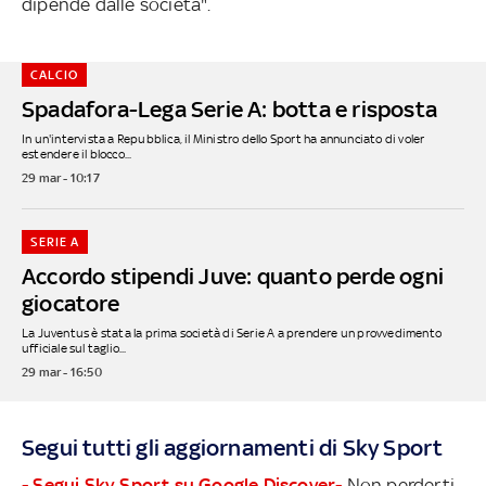
dipende dalle società".
CALCIO
Spadafora-Lega Serie A: botta e risposta
In un'intervista a Repubblica, il Ministro dello Sport ha annunciato di voler
estendere il blocco...
29 mar - 10:17
SERIE A
Accordo stipendi Juve: quanto perde ogni
giocatore
La Juventus è stata la prima società di Serie A a prendere un provvedimento
ufficiale sul taglio...
29 mar - 16:50
Segui tutti gli aggiornamenti di Sky Sport
- Segui Sky Sport su Google Discover-
Non perderti