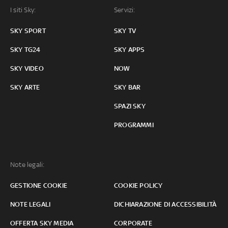
I siti Sky:
Servizi:
SKY SPORT
SKY TV
SKY TG24
SKY APPS
SKY VIDEO
NOW
SKY ARTE
SKY BAR
SPAZI SKY
PROGRAMMI
Note legali:
GESTIONE COOKIE
COOKIE POLICY
NOTE LEGALI
DICHIARAZIONE DI ACCESSIBILITÀ
OFFERTA SKY MEDIA
CORPORATE