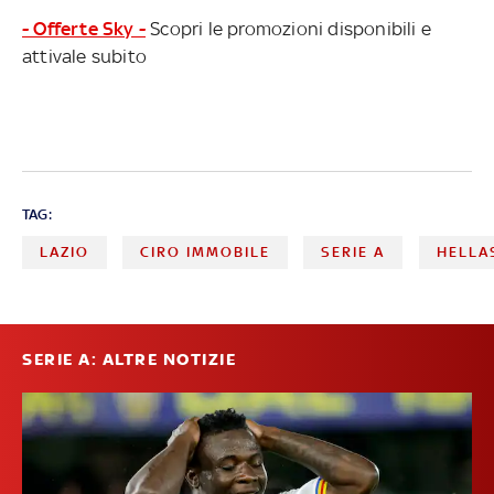
- Offerte Sky -
Scopri le promozioni disponibili e
attivale subito
TAG:
LAZIO
CIRO IMMOBILE
SERIE A
HELLA
SERIE A: ALTRE NOTIZIE