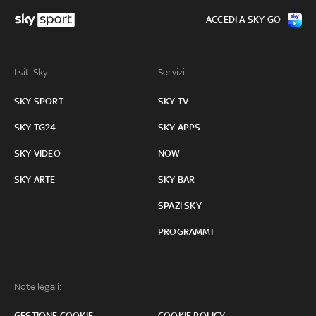
ACCEDI A SKY GO
I siti Sky:
Servizi:
SKY SPORT
SKY TV
SKY TG24
SKY APPS
SKY VIDEO
NOW
SKY ARTE
SKY BAR
SPAZI SKY
PROGRAMMI
Note legali:
GESTIONE COOKIE
COOKIE POLICY