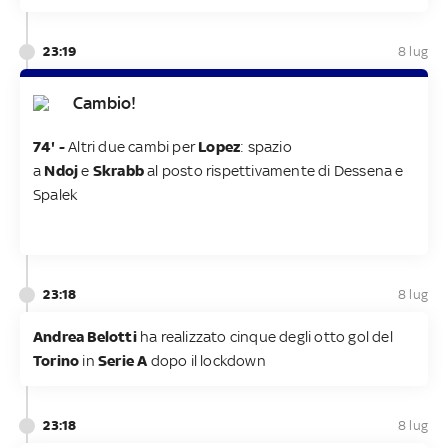
23:19
8 lug
Cambio!
74' -
Altri due cambi per
Lopez
: spazio
a
Ndoj
e
Skrabb
al posto rispettivamente di Dessena e
Spalek
23:18
8 lug
Andrea Belotti
ha realizzato cinque degli otto gol del
Torino
in
Serie A
dopo il lockdown
23:18
8 lug