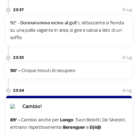
23:37
8 lug
92' - Donnarumma vicino al gol!
L'attaccante si fionda
su una palla vagante in area, si gira e calcia a lato di un
soffio
23:35
8 lug
90' -
Cinque minuti di recupero
23:34
8 lug
Cambio!
89' -
Cambio anche per
Longo
: fuori Belotti, De Silvestri,
entrano rispettivamente
Berenguer
e
Djidji