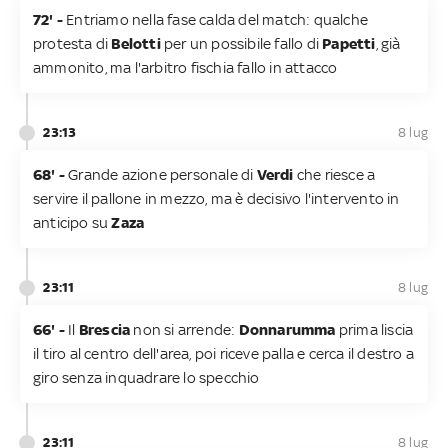
72' -
Entriamo nella fase calda del match: qualche
protesta di
Belotti
per un possibile fallo di
Papetti
, già
ammonito, ma l'arbitro fischia fallo in attacco
23:13
8 lug
68' -
Grande azione personale di
Verdi
che riesce a
servire il pallone in mezzo, ma è decisivo l'intervento in
anticipo su
Zaza
23:11
8 lug
66' -
Il
Brescia
non si arrende:
Donnarumma
prima liscia
il tiro al centro dell'area, poi riceve palla e cerca il destro a
giro senza inquadrare lo specchio
23:11
8 lug