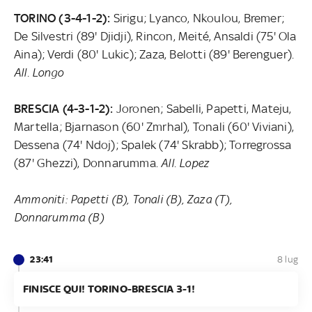
TORINO (3-4-1-2):
Sirigu; Lyanco, Nkoulou, Bremer;
De Silvestri (89' Djidji), Rincon, Meité, Ansaldi (75' Ola
Aina); Verdi (80' Lukic); Zaza, Belotti (89' Berenguer).
All. Longo
BRESCIA (4-3-1-2):
Joronen; Sabelli, Papetti, Mateju,
Martella; Bjarnason (60' Zmrhal), Tonali (60' Viviani),
Dessena (74' Ndoj); Spalek (74' Skrabb); Torregrossa
(87' Ghezzi), Donnarumma.
All. Lopez
Ammoniti: Papetti (B), Tonali (B), Zaza (T),
Donnarumma (B)
23:41
8 lug
FINISCE QUI! TORINO-BRESCIA 3-1!