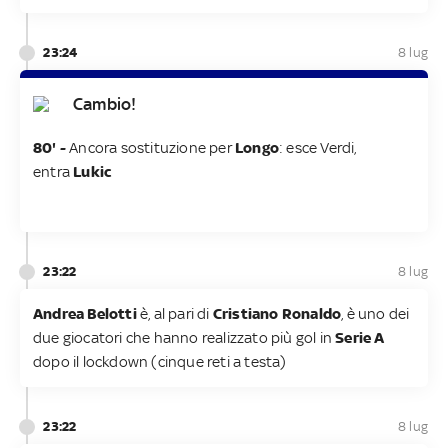
23:24
8 lug
Cambio!
80' -
Ancora sostituzione per
Longo
: esce Verdi,
entra
Lukic
23:22
8 lug
Andrea Belotti
è, al pari di
Cristiano Ronaldo
, è uno dei
due giocatori che hanno realizzato più gol in
Serie A
dopo il lockdown (cinque reti a testa)
23:22
8 lug