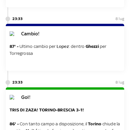
23:33
8 lug
Cambio!
87' -
Ultimo cambio per
Lopez
: dentro
Ghezzi
per
Torregrossa
23:33
8 lug
Gol!
TRIS DI ZAZA! TORINO-BRESCIA 3-1!
86' -
Con tanto campo a disposizione, il
Torino
chiude la