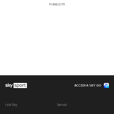
PUBBLICITÀ
ACCEDI A SKY GO
I siti Sky:
Servizi: