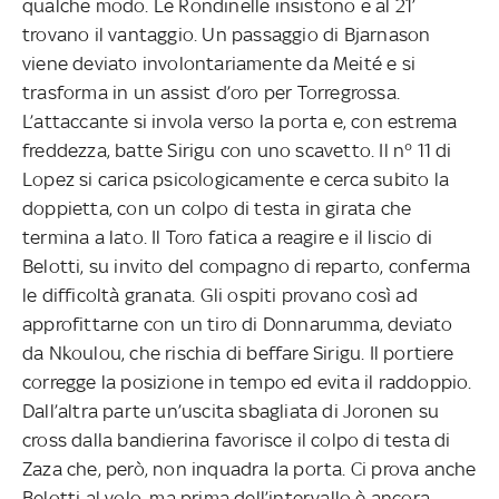
qualche modo. Le Rondinelle insistono e al 21’
trovano il vantaggio. Un passaggio di Bjarnason
viene deviato involontariamente da Meité e si
trasforma in un assist d’oro per Torregrossa.
L’attaccante si invola verso la porta e, con estrema
freddezza, batte Sirigu con uno scavetto. Il n° 11 di
Lopez si carica psicologicamente e cerca subito la
doppietta, con un colpo di testa in girata che
termina a lato. Il Toro fatica a reagire e il liscio di
Belotti, su invito del compagno di reparto, conferma
le difficoltà granata. Gli ospiti provano così ad
approfittarne con un tiro di Donnarumma, deviato
da Nkoulou, che rischia di beffare Sirigu. Il portiere
corregge la posizione in tempo ed evita il raddoppio.
Dall’altra parte un’uscita sbagliata di Joronen su
cross dalla bandierina favorisce il colpo di testa di
Zaza che, però, non inquadra la porta. Ci prova anche
Belotti al volo, ma prima dell’intervallo è ancora