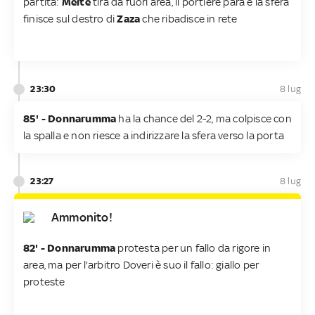
partita:
Meité
tira da fuori area, il portiere para e la sfera
finisce sul destro di
Zaza
che ribadisce in rete
23:30
8 lug
85' - Donnarumma
ha la chance del 2-2, ma colpisce con
la spalla e non riesce a indirizzare la sfera verso la porta
23:27
8 lug
Ammonito!
82' - Donnarumma
protesta per un fallo da rigore in
area, ma per l'arbitro Doveri è suo il fallo: giallo per
proteste