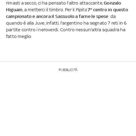
rimasti a secco, ci ha pensato l'altro attaccante,
Gonzalo
Higuain
, a metterci il timbro. Per il
Pipita
7° centro in questo
campionato e ancora il Sassuolo a farne le spese
: da
quando è alla Juve, infatti, l'argentino ha segnato 7 reti in 6
partite contro i neroverdi. Contro nessun'altra squadra ha
fatto meglio
PUBBLICITÀ