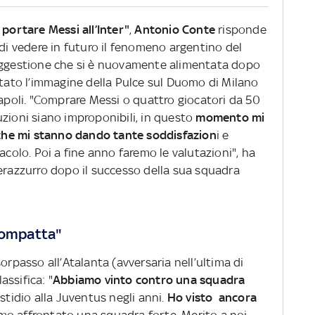
 portare Messi all’Inter"
,
Antonio Conte
risponde
 di vedere in futuro il fenomeno argentino del
suggestione che si è nuovamente alimentata dopo
ttato l’immagine della Pulce sul Duomo di Milano
Napoli. "Comprare Messi o quattro giocatori da 50
uzioni siano improponibili, in questo
momento mi
i che mi stanno dando tante soddisfazion
i e
acolo. Poi a fine anno faremo le valutazioni", ha
nerazzurro dopo il successo della sua squadra
 compatta"
orpasso all’Atalanta (avversaria nell’ultima di
ssifica: "
Abbiamo vinto contro una squadra
astidio alla Juventus negli anni.
Ho visto ancora