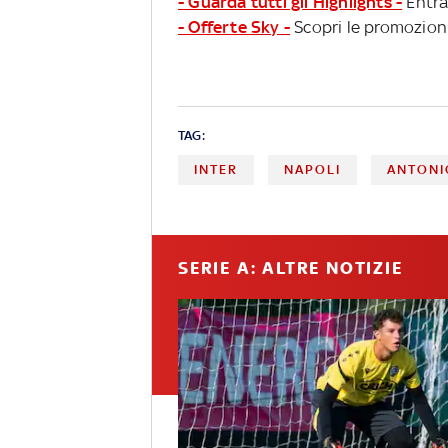
- Guarda tutti gli Highlights -
Entra
- Offerte Sky -
Scopri le promozioni
TAG:
INTER
NAPOLI
ANTONI
SERIE A: ALTRE NOTIZIE