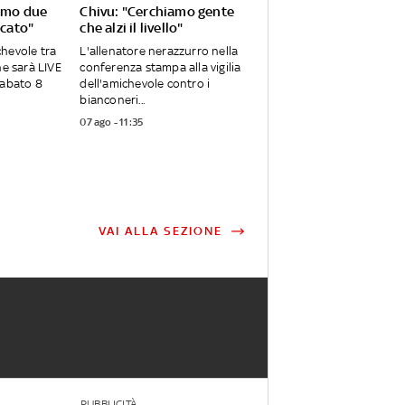
iamo due
Chivu: "Cerchiamo gente
rcato"
che alzi il livello"
ichevole tra
L'allenatore nerazzurro nella
he sarà LIVE
conferenza stampa alla vigilia
sabato 8
dell'amichevole contro i
bianconeri...
07 ago - 11:35
VAI ALLA SEZIONE
PUBBLICITÀ