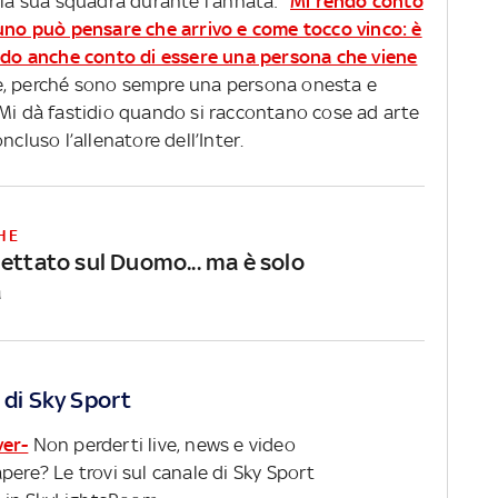
lla sua squadra durante l’annata: "
Mi rendo conto
cuno può pensare che arrivo e come tocco vinco: è
endo anche conto di essere una persona che viene
ce, perché sono sempre una persona onesta e
 Mi dà fastidio quando si raccontano cose ad arte
ncluso l’allenatore dell’Inter.
HE
iettato sul Duomo... ma è solo
à
 di Sky Sport
ver-
Non perderti live, news e video
pere? Le trovi sul canale di Sky Sport