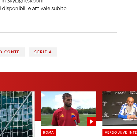
 in SkyLightsRoom
 disponibili e attivale subito
O CONTE
SERIE A
ROMA
VERSO JUVE-INT