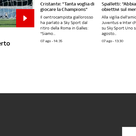
Cristante: "Tanta voglia di
Spalletti: "Abb
giocare la Champions"
obiettivi sul me
Il centrocampista giallorosso
Alla vigilia dell'am
ha parlato a Sky Sport dal
Juventus e Inter c
ritiro della Roma in Galles:
su Sky Sport Uno 
"Siamo...
agosto...
07 ago - 14:35
07 ago - 13:30
erto