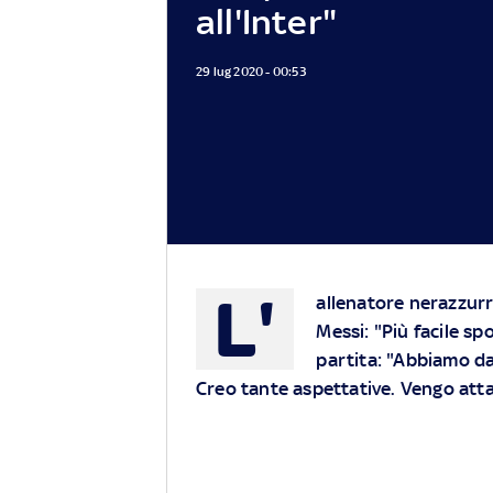
all'Inter"
29 lug 2020 - 00:53
L'
allenatore nerazzurro
Messi: "Più facile sp
partita: "Abbiamo dat
Creo tante aspettative. Vengo att