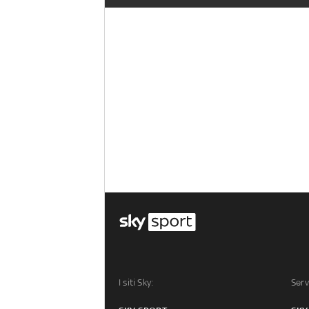
I siti Sky:
Serv