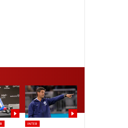
ER
INTER