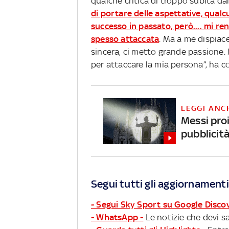
qualche critica di troppo subita da
di portare delle aspettative, qual
successo in passato, però.... mi r
spesso attaccata
. Ma a me dispia
sincera, ci metto grande passione.
per attaccare la mia persona”, ha co
LEGGI ANC
Messi pro
pubblicit
Segui tutti gli aggiornamenti
- Segui Sky Sport su Google Disco
- WhatsApp -
Le notizie che devi sa