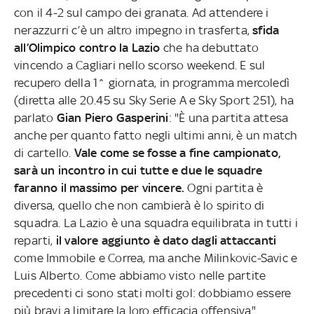
con il 4-2 sul campo dei granata. Ad attendere i
nerazzurri c’è un altro impegno in trasferta,
sfida
all’Olimpico contro la Lazio
che ha debuttato
vincendo a Cagliari nello scorso weekend. E sul
recupero della 1^ giornata, in programma mercoledì
(diretta alle 20.45 su Sky Serie A e Sky Sport 251), ha
parlato
Gian Piero Gasperini
: "È una partita attesa
anche per quanto fatto negli ultimi anni, è un match
di cartello.
Vale come se fosse a fine campionato,
sarà un incontro in cui tutte e due le squadre
faranno il massimo per vincere.
Ogni partita è
diversa, quello che non cambierà è lo spirito di
squadra. La Lazio è una squadra equilibrata in tutti i
reparti,
il valore aggiunto è dato dagli attaccanti
come Immobile e Correa, ma anche Milinkovic-Savic e
Luis Alberto. Come abbiamo visto nelle partite
precedenti ci sono stati molti gol: dobbiamo essere
più bravi a limitare la loro efficacia offensiva".