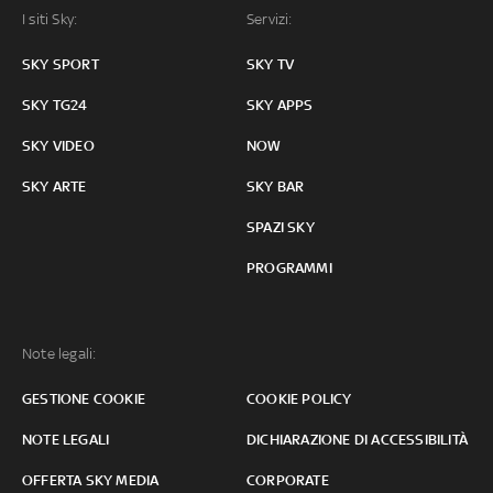
I siti Sky:
Servizi:
SKY SPORT
SKY TV
SKY TG24
SKY APPS
SKY VIDEO
NOW
SKY ARTE
SKY BAR
SPAZI SKY
PROGRAMMI
Note legali:
GESTIONE COOKIE
COOKIE POLICY
NOTE LEGALI
DICHIARAZIONE DI ACCESSIBILITÀ
OFFERTA SKY MEDIA
CORPORATE