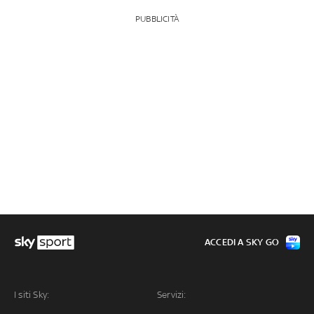
PUBBLICITÀ
ACCEDI A SKY GO
I siti Sky:
Servizi: