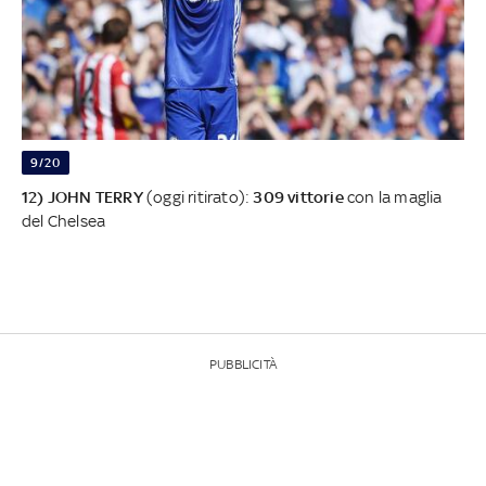
9/20
12) JOHN TERRY
(oggi ritirato):
309 vittorie
con la maglia
del Chelsea
PUBBLICITÀ