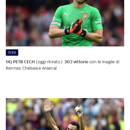
7/20
14) PETR CECH
(oggi ritirato):
302 vittorie
con le maglie di
Rennes, Chelsea e Arsenal