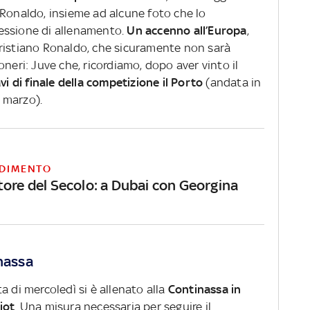
 Ronaldo, insieme ad alcune foto che lo
essione di allenamento.
Un accenno all’Europa
,
ristiano Ronaldo, che sicuramente non sarà
neri: Juve che, ricordiamo, dopo aver vinto il
vi di finale della competizione il Porto
(andata in
9 marzo).
DIMENTO
tore del Secolo: a Dubai con Georgina
inassa
a di mercoledì si è allenato alla
Continassa in
iot
. Una misura necessaria per seguire il