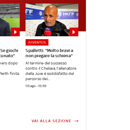
JUVENTUS
Se giochi
Spalletti: "Molto bravi a
rtunato"
non piegare la schiena"
onero dopo
Al termine del successo
contro il Chelsea, l'allenatore
Perth finita
della Juve è soddisfatto del
percorso dei...
05 ago - 15:59
VAI ALLA SEZIONE