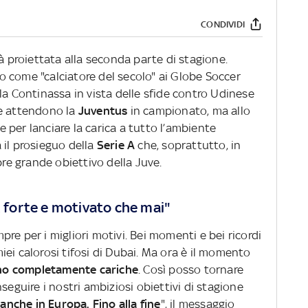
CONDIVIDI
ià proiettata alla seconda parte di stagione.
o come "calciatore del secolo" ai Globe Soccer
la Continassa in vista delle sfide contro Udinese
e attendono la
Juventus
in campionato, ma allo
per lanciare la carica a tutto l’ambiente
 il prosieguo della
Serie A
che, soprattutto, in
re grande obiettivo della Juve.
ù forte e motivato che mai"
re per i migliori motivi. Bei momenti e bei ricordi
 miei calorosi tifosi di Dubai. Ma ora è il momento
no completamente cariche
. Così posso tornare
inseguire i nostri ambiziosi obiettivi di stagione
a
anche in Europa. Fino alla fine
", il messaggio