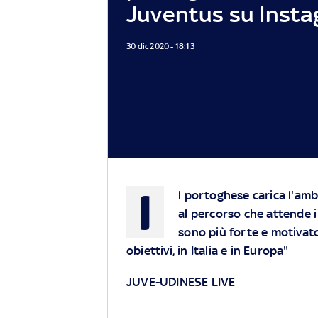
Juventus su Inst
30 dic 2020 - 18:13
I
l portoghese carica l'am
al percorso che attende i
sono più forte e motivato
obiettivi, in Italia e in Europa"
JUVE-UDINESE LIVE