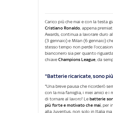
Carico più che mai e con la testa g
Cristiano Ronaldo
, appena premiat
Awards, continua a lavorare duro al
(3 gennaio) e Milan (6 gennaio) ch
stesso tempo non perde l’occasione 
bianconero sia per quanto riguarda
chiave
Champions League
, da semp
"Batterie ricaricate, sono pi
"Una breve pausa che ricorderò semp
con la mia famiglia, i miei amici e i
di tornare al lavoro! Le
batterie so
più forte e motivato che mai
, per 
alla Juventus, non solo in Italia m