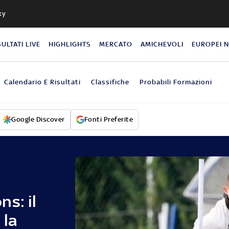
ky
SULTATI LIVE
HIGHLIGHTS
MERCATO
AMICHEVOLI
EUROPEI 
Calendario E Risultati
Classifiche
Probabili Formazioni
Google Discover
Fonti Preferite
,
s: il
 la