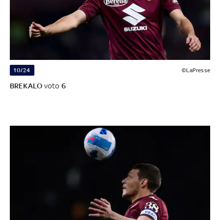
10/24
©LaPresse
BREKALO
voto
6