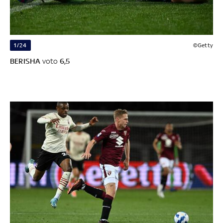
1/24
©Getty
BERISHA
voto
6,5