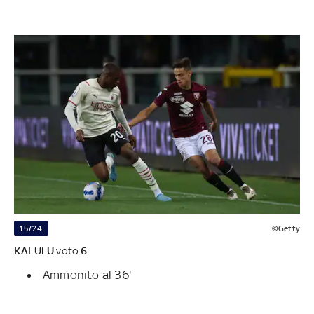
15/24
©Getty
KALULU
voto
6
Ammonito al 36'