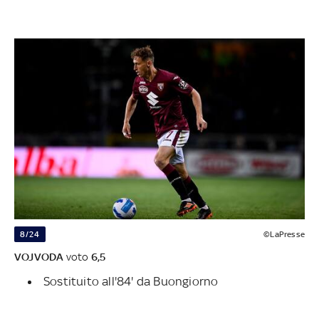
8/24
©LaPresse
VOJVODA
voto
6,5
Sostituito all'84' da Buongiorno