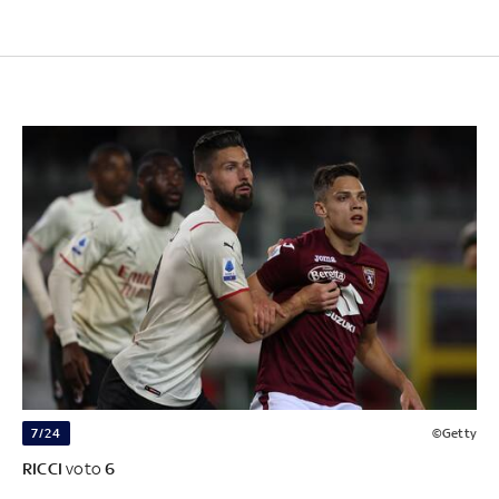
7/24
©Getty
RICCI
voto
6