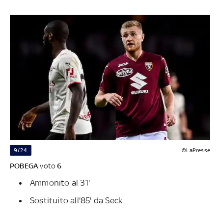
9/24
©LaPresse
POBEGA
voto
6
Ammonito al 31'
Sostituito all'85' da Seck