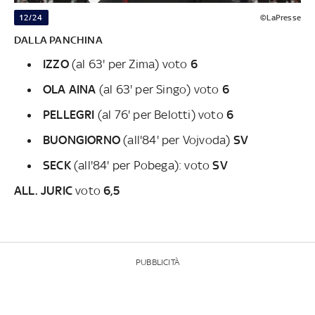
12/24
©LaPresse
DALLA PANCHINA
IZZO
(al 63' per Zima) voto
6
OLA
AINA
(al 63' per Singo) voto
6
PELLEGRI
(al 76' per Belotti) voto
6
BUONGIORNO
(all'84' per Vojvoda)
SV
SECK
(all'84' per Pobega): voto
SV
ALL. JURIC
voto
6,5
PUBBLICITÀ