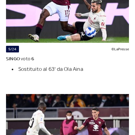
5/24
©LaPresse
SINGO
voto
6
Sostituito al 63' da Ola Aina