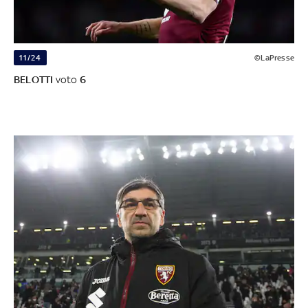
11/24
©LaPresse
BELOTTI
voto
6