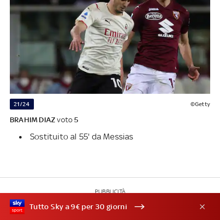
21/24
©Getty
BRAHIM DIAZ
voto
5
Sostituito al 55' da Messias
PUBBLICITÀ
Tutto Sky a 9€ per 30 giorni