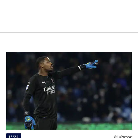
13/24
©LaPresse