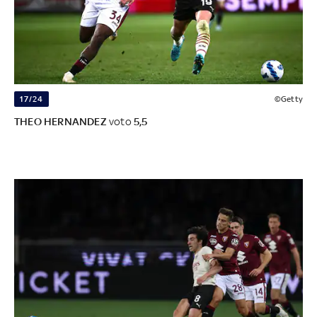
17/24
©Getty
THEO HERNANDEZ
voto
5,5