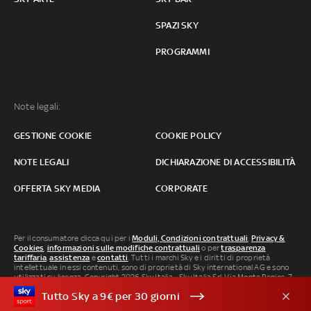
SPAZI SKY
PROGRAMMI
Note legali:
GESTIONE COOKIE
COOKIE POLICY
NOTE LEGALI
DICHIARAZIONE DI ACCESSIBILITÀ
OFFERTA SKY MEDIA
CORPORATE
Per il consumatore clicca qui per i
Moduli, Condizioni contrattuali
,
Privacy &
Cookies
,
informazioni sulle modifiche contrattuali
o per
trasparenza
tariffaria
,
assistenza
e
contatti
. Tutti i marchi Sky e i diritti di proprietà
intellettuale in essi contenuti, sono di proprietà di Sky international AG e sono
utilizzati su licenza. Copyright 2026 Sky Italia - Sky Italia Srl Via Monte Penice, 7 -
20138 Milano P.IVA 04619241005. SkyTG24: ISSN 3035-1537 e SkySport: ISSN
Tutto Sky a 9€ per 30 giorni
3035-1545.
Segnalazione Abusi