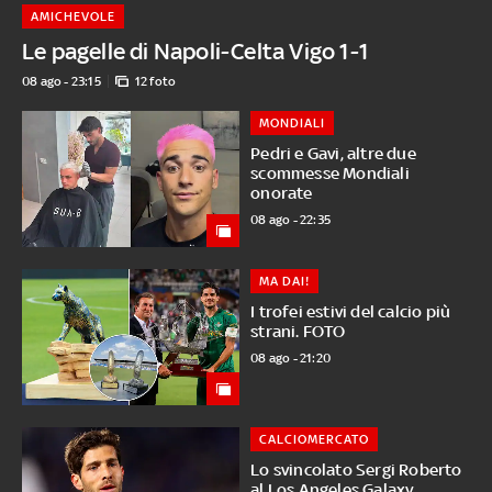
AMICHEVOLE
Le pagelle di Napoli-Celta Vigo 1-1
08 ago - 23:15
12 foto
MONDIALI
Pedri e Gavi, altre due
scommesse Mondiali
onorate
08 ago - 22:35
MA DAI!
I trofei estivi del calcio più
strani. FOTO
08 ago - 21:20
CALCIOMERCATO
Lo svincolato Sergi Roberto
al Los Angeles Galaxy