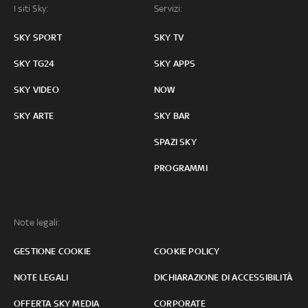
I siti Sky:
Servizi:
SKY SPORT
SKY TV
SKY TG24
SKY APPS
SKY VIDEO
NOW
SKY ARTE
SKY BAR
SPAZI SKY
PROGRAMMI
Note legali:
GESTIONE COOKIE
COOKIE POLICY
NOTE LEGALI
DICHIARAZIONE DI ACCESSIBILITÀ
OFFERTA SKY MEDIA
CORPORATE