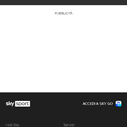
PUBBLICITÀ
ACCEDI A SKY GO
I siti Sky:
Servizi: