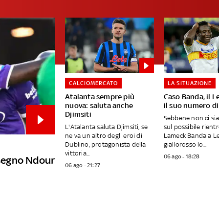
CALCIOMERCATO
LA SITUAZIONE
Atalanta sempre più
Caso Banda, il L
nuova: saluta anche
il suo numero di
Djimsiti
Sebbene non ci si
L'Atalanta saluta Djimsiti, se
sul possibile rientr
ne va un altro degli eroi di
Lameck Banda a Lec
Dublino, protagonista della
giallorosso lo...
vittoria...
06 ago - 18:28
a segno Ndour
06 ago - 21:27