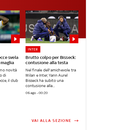
INTER
ecce svela
Brutto colpo per Bisseck:
 maglia
contusione alla testa
ano novità
Nel finale dell'amichevole tra
o di
Milan e Inter, Yann Aurel
ce, il club
Bisseck ha subito una
contusione alla...
06 ago - 00:20
VAI ALLA SEZIONE