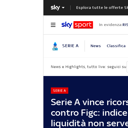
Esplora tutte le offerte S
In evidenza:
RI
SERIE A
News
Classifica
News e Highlights, tutto live: seguici su
SERIE A
Serie A vince ricor
contro Figc: indice
liquidità non serv