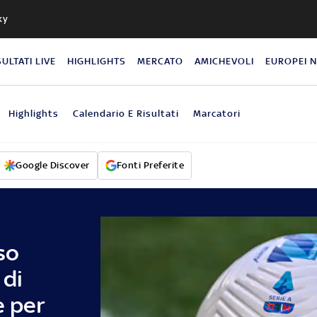
ky
SULTATI LIVE
HIGHLIGHTS
MERCATO
AMICHEVOLI
EUROPEI 
Highlights
Calendario E Risultati
Marcatori
Google Discover
Fonti Preferite
so
 di
e per