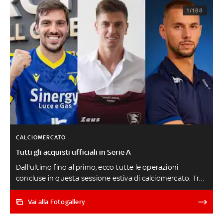
1/188
CALCIOMERCATO
Tutti gli acquisti ufficiali in Serie A
Dall'ultimo fino al primo, ecco tutte le operazioni
concluse in questa sessione estiva di calciomercato. Tra
gli ultimi Dest e Vranckx al Milan, Izzo al Monza, Piatek alla
Salernitana, Verdi al Verona e Pjaca all'Empoli LE 20
Vai alla Fotogallery
FORMAZIONI DI A DOPO IL MERCATO - CALCIOMERCATO,
LE NEWS LIVE