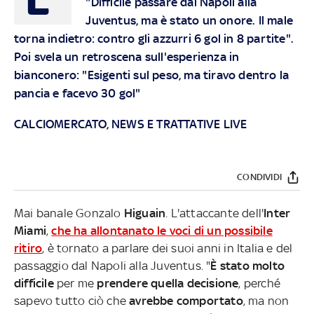
"Difficile passare dal Napoli alla
Juventus, ma è stato un onore. Il male
torna indietro: contro gli azzurri 6 gol in 8 partite".
Poi svela un retroscena sull'esperienza in
bianconero: "Esigenti sul peso, ma tiravo dentro la
pancia e facevo 30 gol"
CALCIOMERCATO, NEWS E TRATTATIVE LIVE
CONDIVIDI
Mai banale Gonzalo
Higuain
. L'attaccante dell'
Inter
Miami
,
che ha allontanato le voci di un possibile
ritiro
, è tornato a parlare dei suoi anni in Italia e del
passaggio dal Napoli alla Juventus. "
È stato molto
difficile
per me
prendere
quella decisione
, perché
sapevo tutto ciò che
avrebbe comportato
, ma non