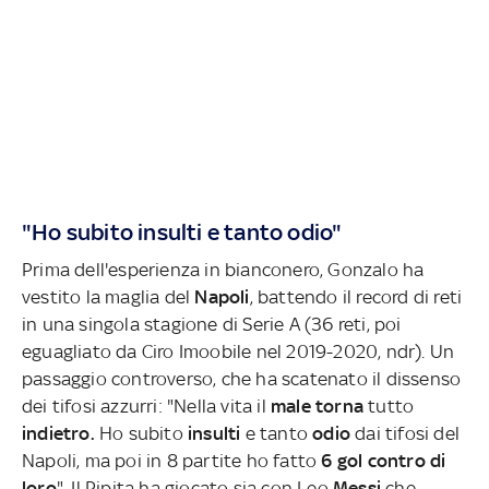
"Ho subito insulti e tanto odio"
Prima dell'esperienza in bianconero, Gonzalo ha
vestito la maglia del
Napoli
, battendo il record di reti
in una singola stagione di Serie A (36 reti, poi
eguagliato da Ciro Imoobile nel 2019-2020, ndr). Un
passaggio controverso, che ha scatenato il dissenso
dei tifosi azzurri: "Nella vita il
male
torna
tutto
indietro.
Ho subito
insulti
e tanto
odio
dai tifosi del
Napoli, ma poi in 8 partite ho fatto
6 gol contro di
loro
". Il Pipita ha giocato sia con Leo
Messi
che