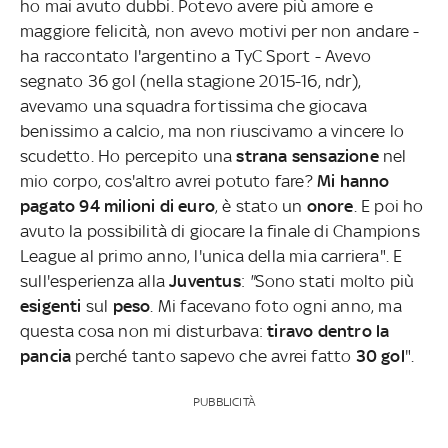
ho mai avuto dubbi. Potevo avere più amore e
maggiore felicità, non avevo motivi per non andare -
ha raccontato l'argentino a TyC Sport - Avevo
segnato 36 gol (nella stagione 2015-16, ndr),
avevamo una squadra fortissima che giocava
benissimo a calcio, ma non riuscivamo a vincere lo
scudetto. Ho percepito una
strana sensazione
nel
mio corpo, cos'altro avrei potuto fare?
Mi hanno
pagato 94 milioni di euro
, è stato un
onore
. E poi ho
avuto la possibilità di giocare la finale di Champions
League al primo anno, l'unica della mia carriera". E
sull'esperienza alla
Juventus
:
"
Sono stati molto più
esigenti
sul
peso
. Mi facevano foto ogni anno, ma
questa cosa non mi disturbava:
tiravo dentro la
pancia
perché tanto sapevo che avrei fatto
30 gol
".
PUBBLICITÀ