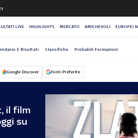
ky
SULTATI LIVE
HIGHLIGHTS
MERCATO
AMICHEVOLI
EUROPEI 
endario E Risultati
Classifiche
Probabili Formazioni
Google Discover
Fonti Preferite
 il film
oggi su