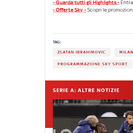
- Guarda tutti gli Highlights -
Entra
- Offerte Sky -
Scopri le promozioni
TAG:
ZLATAN IBRAHIMOVIC
MILA
PROGRAMMAZIONE SKY SPORT
SERIE A: ALTRE NOTIZIE