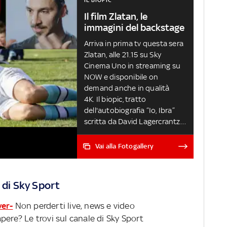
Il film Zlatan, le
immagini del backstage
Arriva in prima tv questa sera
Zlatan, alle 21.15 su Sky
Cinema Uno in streaming su
NOW e disponibile on
demand anche in qualità
4K. Il biopic, tratto
dell'autobiografia “Io, Ibra”
scritta da David Lagercrantz
con Zlatan Ibrahimovic
ZLATAN IL FILM, IL PRIMO
Vai alla Fotogallery
INCONTRO CON RAIOLA.
VIDEO
 di Sky Sport
ver-
Non perderti live, news e video
pere? Le trovi sul canale di Sky Sport