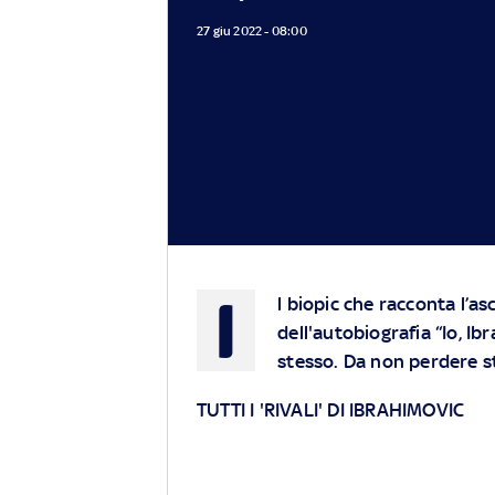
27 giu 2022 - 08:00
I
l biopic che racconta l’as
dell'autobiografia “Io, Ib
stesso. Da non perdere s
TUTTI I 'RIVALI' DI IBRAHIMOVIC