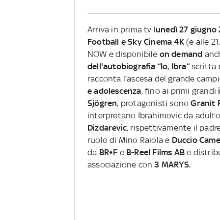
Arriva in prima tv l
unedì 27 giugno 
Football e Sky Cinema 4K
(e alle 2
NOW e disponibile
on demand
anch
dell'autobiografia “Io, Ibra”
scritta 
racconta l’ascesa del grande campi
e adolescenza
, fino ai primi grandi
Sjögren
, protagonisti sono
Granit 
interpretano Ibrahimovic da adult
Dizdarevic
, rispettivamente il padr
ruolo di Mino Raiola e
Duccio Came
da
BR•F
e
B-Reel Films AB
e distrib
associazione con
3 MARYS.