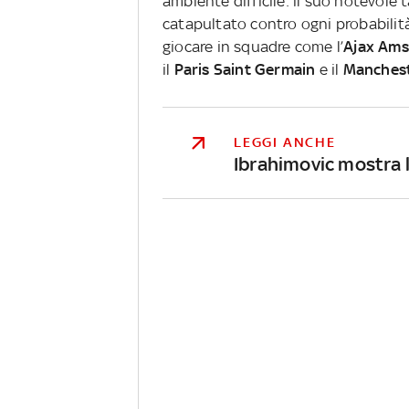
ambiente difficile: il suo notevole 
catapultato contro ogni probabilità
giocare in squadre come l’
Ajax Am
il
Paris Saint Germain
e il
Manchest
LEGGI ANCHE
Ibrahimovic mostra l