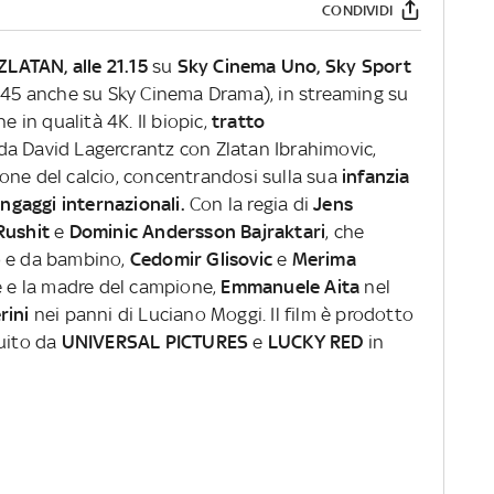
CONDIVIDI
ZLATAN, alle 21.15
su
Sky Cinema Uno, Sky Sport
1.45 anche su Sky Cinema Drama), in streaming su
e in qualità 4K. Il biopic,
tratto
da David Lagercrantz con Zlatan Ibrahimovic,
one del calcio, concentrandosi sulla sua
infanzia
ingaggi internazionali.
Con la regia di
Jens
Rushit
e
Dominic Andersson Bajraktari
, che
o e da bambino,
Cedomir Glisovic
e
Merima
e e la madre del campione,
Emmanuele Aita
nel
rini
nei panni di Luciano Moggi.
Il film è prodotto
uito da
UNIVERSAL PICTURES
e
LUCKY RED
in