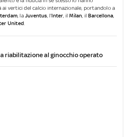
talento e la fiducia in sé stesso lo hanno
 ai vertici del calcio internazionale, portandolo a
sterdam
, la
Juventus
, l’
Inter
, il
Milan
, il
Barcellona
,
er United
.
a riabilitazione al ginocchio operato