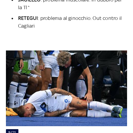
la 11^
RETEGUI
: problema al ginocchio. Out contro il
Cagliari
9/21