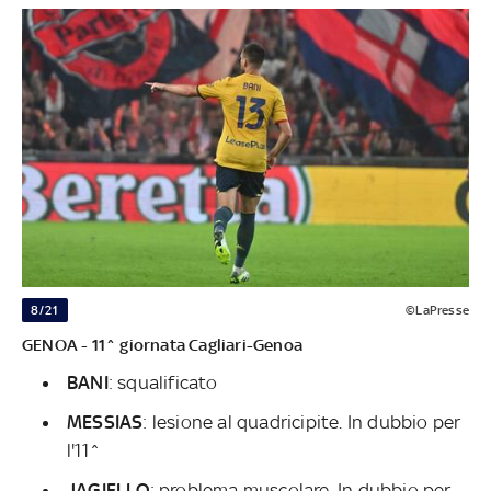
8/21
©LaPresse
GENOA - 11^ giornata Cagliari-Genoa
BANI
: squalificato
MESSIAS
: lesione al quadricipite. In dubbio per
l'11^
JAGIELLO
: problema muscolare. In dubbio per