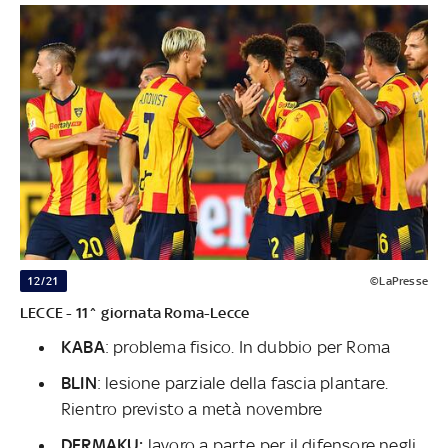
12/21
©LaPresse
LECCE - 11^ giornata Roma-Lecce
KABA
: problema fisico. In dubbio per Roma
BLIN
: lesione parziale della fascia plantare.
Rientro previsto a metà novembre
DERMAKU:
lavoro a parte per il difensore negli