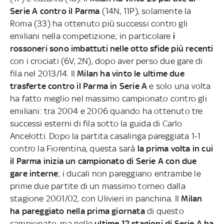
Serie A contro il Parma
(14N, 11P), solamente la
Roma (33) ha ottenuto più successi contro gli
emiliani nella competizione; in particolare
i
rossoneri sono imbattuti nelle otto sfide più recenti
con i crociati (6V, 2N), dopo aver perso due gare di
fila nel 2013/14. Il
Milan ha vinto le ultime due
trasferte contro il Parma in Serie A
e solo una volta
ha fatto meglio nel massimo campionato contro gli
emiliani: tra 2004 e 2006 quando ha ottenuto tre
successi esterni di fila sotto la guida di Carlo
Ancelotti. Dopo la partita casalinga pareggiata 1-1
contro la Fiorentina, questa sarà
la prima volta in cui
il Parma inizia un campionato di Serie A con due
gare interne
; i ducali non pareggiano entrambe le
prime due partite di un massimo torneo dalla
stagione 2001/02, con Ulivieri in panchina. Il
Milan
ha pareggiato nella prima giornata
di questo
campionato, ma nelle
ultime 12 stagioni di Serie A ha