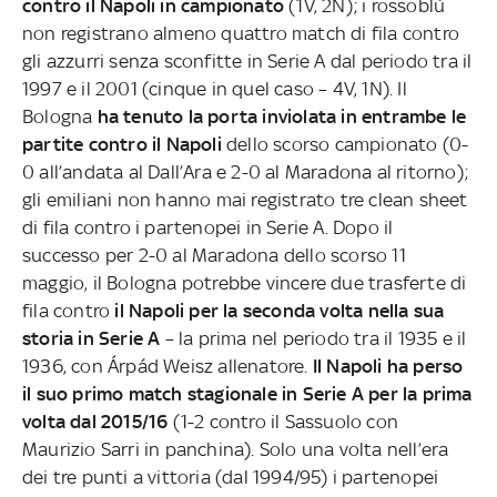
contro il Napoli in campionato
(1V, 2N); i rossoblù
non registrano almeno quattro match di fila contro
gli azzurri senza sconfitte in Serie A dal periodo tra il
1997 e il 2001 (cinque in quel caso – 4V, 1N). Il
Bologna
ha tenuto la porta inviolata in entrambe le
partite contro il Napoli
dello scorso campionato (0-
0 all’andata al Dall’Ara e 2-0 al Maradona al ritorno);
gli emiliani non hanno mai registrato tre clean sheet
di fila contro i partenopei in Serie A. Dopo il
successo per 2-0 al Maradona dello scorso 11
maggio, il Bologna potrebbe vincere due trasferte di
fila contro
il Napoli per la seconda volta nella sua
storia in Serie A
– la prima nel periodo tra il 1935 e il
1936, con Árpád Weisz allenatore.
Il Napoli ha perso
il suo primo match stagionale in Serie A per la prima
volta dal 2015/16
(1-2 contro il Sassuolo con
Maurizio Sarri in panchina). Solo una volta nell’era
dei tre punti a vittoria (dal 1994/95) i partenopei