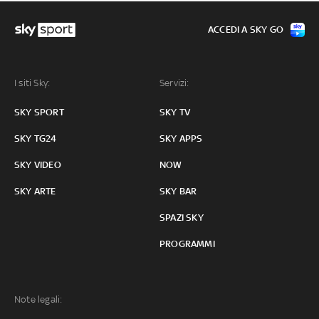
ACCEDI A SKY GO
I siti Sky:
Servizi:
SKY SPORT
SKY TV
SKY TG24
SKY APPS
SKY VIDEO
NOW
SKY ARTE
SKY BAR
SPAZI SKY
PROGRAMMI
Note legali: