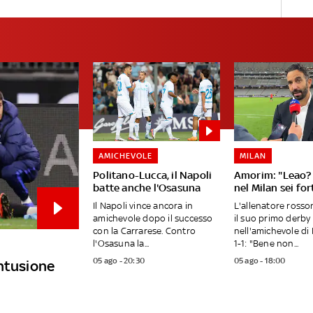
AMICHEVOLE
MILAN
Politano-Lucca, il Napoli
Amorim: "Leao? 
batte anche l'Osasuna
nel Milan sei fo
Il Napoli vince ancora in
L'allenatore ross
amichevole dopo il successo
il suo primo derby
con la Carrarese. Contro
nell'amichevole di 
l'Osasuna la...
1-1: "Bene non...
05 ago - 20:30
05 ago - 18:00
ontusione