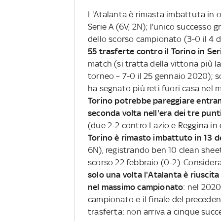
L'Atalanta è rimasta imbattuta in ot
Serie A (6V, 2N); l'unico successo 
dello scorso campionato (3-0 il 4 
55 trasferte contro il Torino in Ser
match (si tratta della vittoria più 
torneo – 7-0 il 25 gennaio 2020); 
ha segnato più reti fuori casa nel 
Torino potrebbe pareggiare entramb
seconda volta nell'era dei tre punti
(due 2-2 contro Lazio e Reggina in 
Torino è rimasto imbattuto in 13 de
6N), registrando ben 10 clean sheet
scorso 22 febbraio (0-2). Considera
solo una volta l'Atalanta è riuscit
nel massimo campionato
: nel 2020
campionato e il finale del precedent
trasferta: non arriva a cinque succe