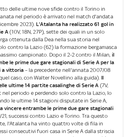
to delle ultime nove sfide contro il Torino in
granata nel periodo è arrivato nel match d'andata
dicembre 2023).
L'Atalanta ha realizzato 61 gol in
ie A
(10V, 18N, 27P), sette dei quali in un solo
larga ottenuta dalla Dea nella sua storia nel
solo contro la Lazio (62) la formazione bergamasca
massimo campionato. Dopo il 2-2 contro il Milan,
il
e le prime due gare stagionali di Serie A per la
 a vittoria
– la precedente nell'annata 2007/08
quel caso, con Walter Novellino alla guida).
Il
lle ultime 14 partite casalinghe di Serie A
(7V,
 nel periodo e perdendo solo contro la Lazio, lo
ndo le ultime 14 stagioni disputate in Serie A,
a a vincere entrambe le prime due gare stagionali
/21, successi contro Lazio e Torino. Tra questo
e, l'Atalanta ha vinto quattro volte di fila in
ssi consecutivi fuori casa in Serie A dalla striscia