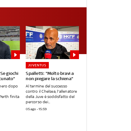
JUVENTUS
Se giochi
Spalletti: "Molto bravi a
rtunato"
non piegare la schiena"
onero dopo
Al termine del successo
contro il Chelsea, l'allenatore
Perth finita
della Juve è soddisfatto del
percorso dei...
05 ago - 15:59