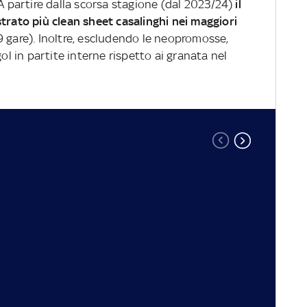
 A partire dalla scorsa stagione (dal 2023/24)
il
trato più clean sheet casalinghi nei maggiori
9 gare). Inoltre, escludendo le neopromosse,
 in partite interne rispetto ai granata nel