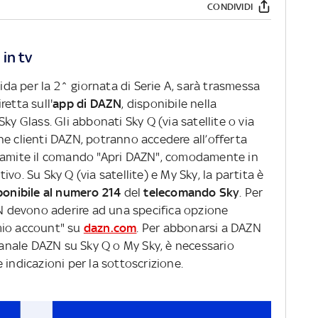
CONDIVIDI
in tv
lida per la 2^ giornata di Serie A, sarà trasmessa
retta sull'
app di DAZN
, disponibile nella
ky Glass. Gli abbonati Sky Q (via satellite o via
he clienti DAZN, potranno accedere all’offerta
tramite il comando "Apri DAZN", comodamente in
vo. Su Sky Q (via satellite) e My Sky, la partita è
ponibile al numero 214
del
telecomando Sky
. Per
ZN devono aderire ad una specifica opzione
l mio account" su
dazn.com
. Per abbonarsi a DAZN
 canale DAZN su Sky Q o My Sky, è necessario
 indicazioni per la sottoscrizione.