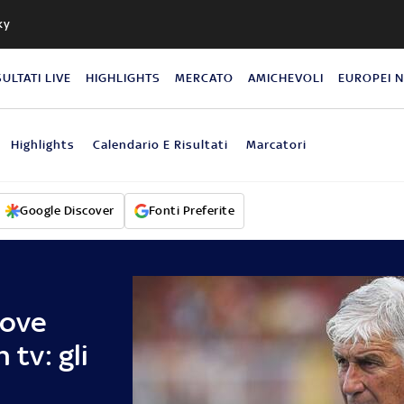
ky
SULTATI LIVE
HIGHLIGHTS
MERCATO
AMICHEVOLI
EUROPEI 
Highlights
Calendario E Risultati
Marcatori
Google Discover
Fonti Preferite
dove
 tv: gli