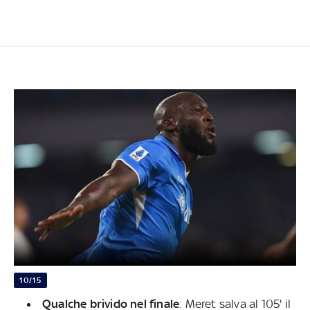
10/15
Qualche brivido nel finale
: Meret salva al 105' il