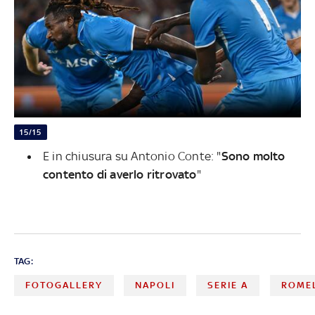
15/15
E in chiusura su Antonio Conte: "
Sono molto
contento di averlo ritrovato
"
TAG:
FOTOGALLERY
NAPOLI
SERIE A
ROME