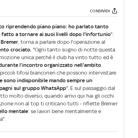
CONDIVIDI
 sto riprendendo piano piano: ho parlato tanto
 fatto a tornare ai suoi livelli dopo l'infortunio
":
 Bremer
, torna a parlare dopo l'operazione al
nto crociato.
"Ogni tanto sogno di notte questa
mozione unica perché il club ha vinto tutto ed è
durante l'incontro organizzato nell'ambito
 piccoli tifosi bianconeri che possono intervistare
se sono indisponibile mando sempre un
mpagni sul gruppo WhatsApp
". E sul passaggio dal
utto molto diverso, quando arrivi qui hai gli occhi
zione non al top ti criticano tutti - riflette Bremer
ello mentale
: se lavori bene mentalmente e
a".