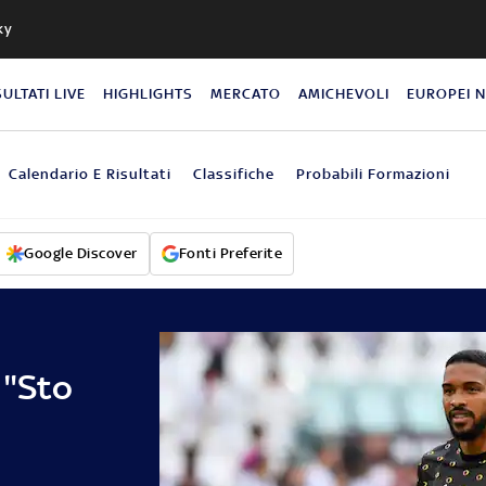
ky
SULTATI LIVE
HIGHLIGHTS
MERCATO
AMICHEVOLI
EUROPEI 
Calendario E Risultati
Classifiche
Probabili Formazioni
Google Discover
Fonti Preferite
 "Sto
a