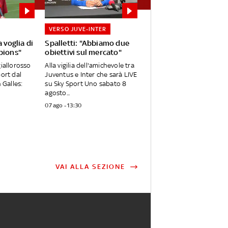
VERSO JUVE-INTER
 voglia di
Spalletti: "Abbiamo due
pions"
obiettivi sul mercato"
giallorosso
Alla vigilia dell'amichevole tra
port dal
Juventus e Inter che sarà LIVE
 Galles:
su Sky Sport Uno sabato 8
agosto...
07 ago - 13:30
VAI ALLA SEZIONE