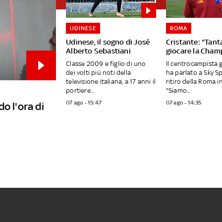
UDINESE
ROMA
Udinese, il sogno di José
Cristante: "Tanta
Alberto Sebastiani
giocare la Cham
Classe 2009 e figlio di uno
Il centrocampista 
dei volti più noti della
ha parlato a Sky S
televisione italiana, a 17 anni il
ritiro della Roma in
portiere...
"Siamo...
07 ago - 15:47
07 ago - 14:35
o l'ora di