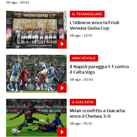
09 ago - 00:42
IL TRIANGOLARE
L'Udinese vince la Friuli
Venezia Giulia Cup
08 ago - 23:10
AMICHEVOLE
Il Napoli pareggia 1-1 contro
il Celta Vigo
08 ago - 20:00
A GIACARTA
Milan sconfitto a Giacarta:
vince il Chelsea 3-0
08 ago - 19:15