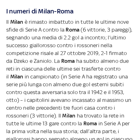
I numeri di Milan-Roma
Il
Milan
è rimasto imbattuto in tutte le ultime nove
sfide di Serie A contro la
Roma
(6 vittorie, 3 pareggi),
segnando una media di 2.2 gol a incontro; l’ultimo
successo giallorosso contro i rossoneri nella
competizione risale al 27 ottobre 2019, 2-1 firmato
da Dzeko e Zaniolo. La
Roma
ha subito almeno due
reti in ciascuna delle ultime sei trasferte contro
il
Milan
in campionato (in Serie A ha registrato una
serie più lunga con almeno due gol esterni subiti
contro questa avversaria solo tra il 1942 e il 1953,
otto) – i capitolini avevano incassato al massimo un
centro nelle precedenti tre fuori casa contro i
rossoneri (3 vittorie). Il
Milan
ha trovato la rete in
tutte le ultime 13 gare contro la
Roma
in Serie A per
la prima volta nella sua storia; dall’altra parte, i
giallorossi hanno segnato almeno un gol in ciascuno