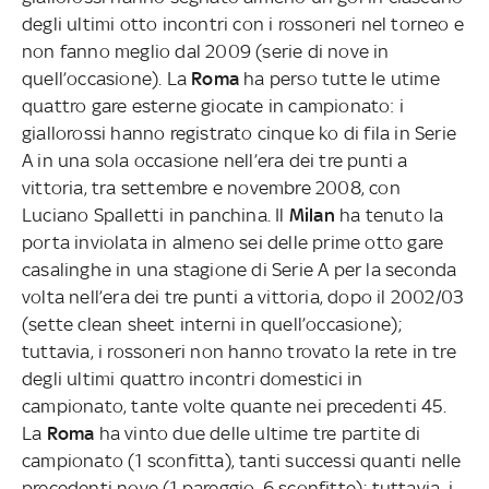
degli ultimi otto incontri con i rossoneri nel torneo e
non fanno meglio dal 2009 (serie di nove in
quell’occasione). La
Roma
ha perso tutte le utime
quattro gare esterne giocate in campionato: i
giallorossi hanno registrato cinque ko di fila in Serie
A in una sola occasione nell’era dei tre punti a
vittoria, tra settembre e novembre 2008, con
Luciano Spalletti in panchina. Il
Milan
ha tenuto la
porta inviolata in almeno sei delle prime otto gare
casalinghe in una stagione di Serie A per la seconda
volta nell’era dei tre punti a vittoria, dopo il 2002/03
(sette clean sheet interni in quell’occasione);
tuttavia, i rossoneri non hanno trovato la rete in tre
degli ultimi quattro incontri domestici in
campionato, tante volte quante nei precedenti 45.
La
Roma
ha vinto due delle ultime tre partite di
campionato (1 sconfitta), tanti successi quanti nelle
precedenti nove (1 pareggio, 6 sconfitte); tuttavia, i