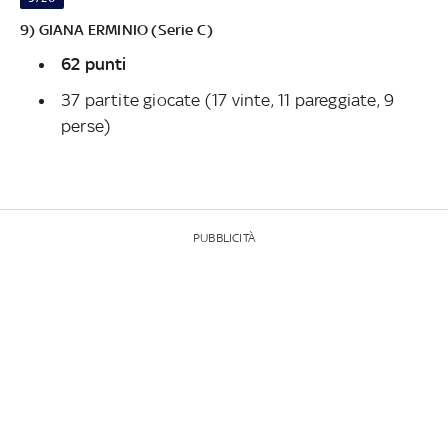
9) GIANA ERMINIO (Serie C)
62 punti
37 partite giocate (17 vinte, 11 pareggiate, 9
perse)
PUBBLICITÀ