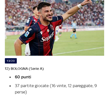
13/20
12) BOLOGNA (Serie A)
60 punti
37 partite giocate (16 vinte, 12 pareggiate, 9
perse)