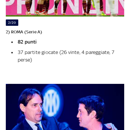
2/20
2) ROMA (Serie A)
82 punti
37 partite giocate (26 vinte, 4 pareggiate, 7
perse)