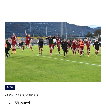
7/20
7) AREZZO (Serie C)
69 punti