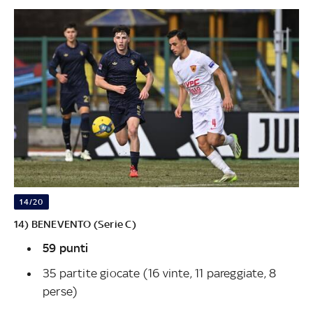
14/20
14) BENEVENTO (Serie C)
59 punti
35 partite giocate (16 vinte, 11 pareggiate, 8
perse)