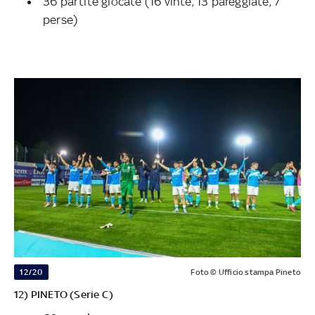
36 partite giocate (16 vinte, 13 pareggiate, 7
perse)
12/20
Foto © Ufficio stampa Pineto
12) PINETO (Serie C)