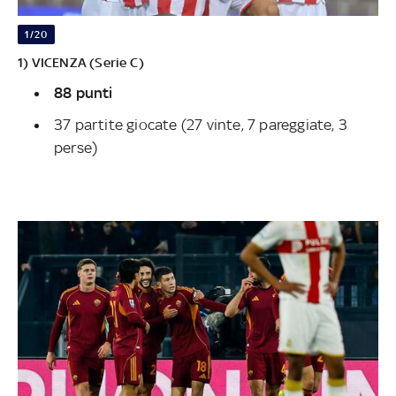
1/20
1) VICENZA (Serie C)
88 punti
37 partite giocate (27 vinte, 7 pareggiate, 3
perse)