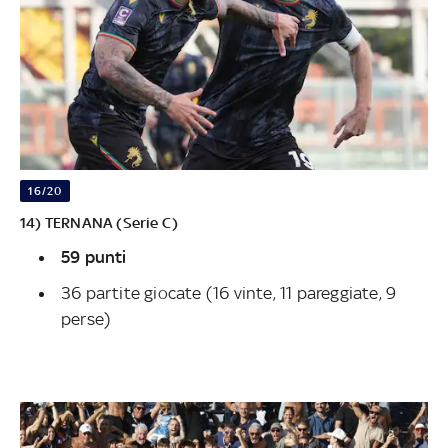
16/20
14) TERNANA (Serie C)
59 punti
36 partite giocate (16 vinte, 11 pareggiate, 9
perse)