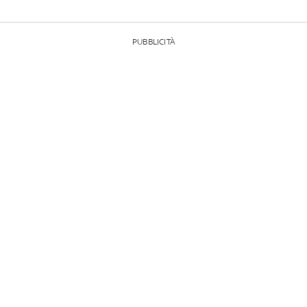
PUBBLICITÀ