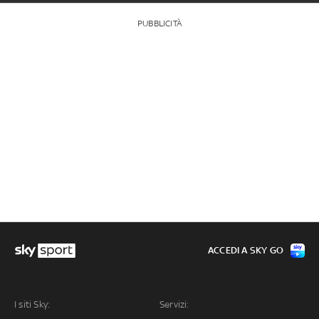
PUBBLICITÀ
ACCEDI A SKY GO
I siti Sky:
Servizi: