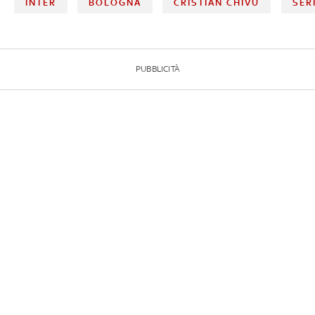
INTER
BOLOGNA
CRISTIAN CHIVU
SER
PUBBLICITÀ