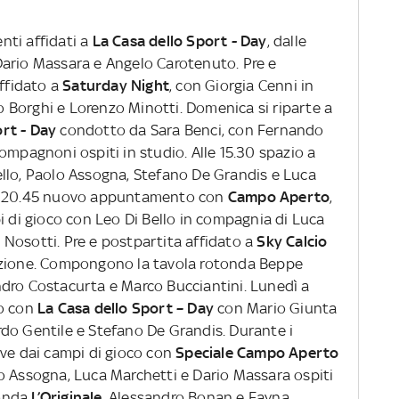
nti affidati a
La Casa dello Sport - Day
, dalle
Dario Massara e Angelo Carotenuto. Pre e
affidato a
Saturday Night
, con Giorgia Cenni in
Borghi e Lorenzo Minotti. Domenica si riparte a
ort - Day
condotto da Sara Benci, con Fernando
ompagnoni ospiti in studio. Alle 15.30 spazio a
ello, Paolo Assogna, Stefano De Grandis e Luca
le 20.45 nuovo appuntamento con
Campo Aperto
,
i di gioco con Leo Di Bello in compagnia di Luca
Nosotti. Pre e postpartita affidato a
Sky Calcio
uzione. Compongono la tavola rotonda Beppe
dro Costacurta e Marco Bucciantini. Lunedì a
o con
La Casa dello Sport – Day
con Mario Giunta
do Gentile e Stefano De Grandis. Durante i
ive dai campi di gioco con
Speciale Campo Aperto
o Assogna, Luca Marchetti e Dario Massara ospiti
 onda
L’Originale
. Alessandro Bonan e Fayna