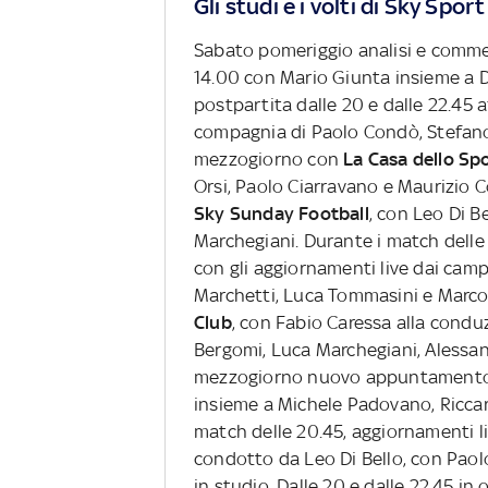
Gli studi e i volti di Sky Sport
Sabato pomeriggio analisi e comme
14.00 con Mario Giunta insieme a 
postpartita dalle 20 e dalle 22.45 
compagnia di Paolo Condò, Stefano 
mezzogiorno con
La Casa dello Sp
Orsi, Paolo Ciarravano e Maurizio C
Sky Sunday Football
, con Leo Di B
Marchegiani. Durante i match del
con gli aggiornamenti live dai camp
Marchetti, Luca Tommasini e Marco 
Club
, con Fabio Caressa alla cond
Bergomi, Luca Marchegiani, Alessan
mezzogiorno nuovo appuntament
insieme a Michele Padovano, Riccar
match delle 20.45, aggiornamenti l
condotto da Leo Di Bello, con Paol
in studio. Dalle 20 e dalle 22.45 in