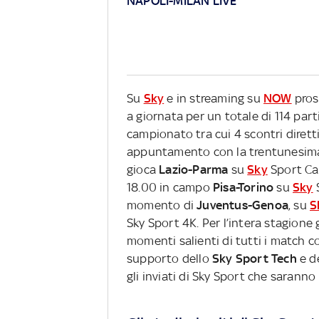
NAPOLI-MILAN LIVE
Su
Sky
e in streaming su
NOW
pros
a giornata per un totale di 114 part
campionato tra cui 4 scontri diretti
appuntamento con la trentunesima g
gioca
Lazio-Parma
su
Sky
Sport Cal
18.00 in campo
Pisa-Torino
su
Sky
S
momento di
Juventus-Genoa
, su
S
Sky Sport 4K. Per l’intera stagione 
momenti salienti di tutti i match co
supporto dello
Sky Sport Tech
e d
gli inviati di Sky Sport che saranno 