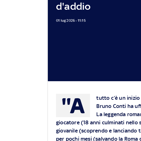
d'addio
01 lug 2026 - 11:15
"A
tutto c’è un inizi
Bruno Conti ha uff
La leggenda roman
giocatore (18 anni culminati nello 
giovanile (scoprendo e lanciando t
per pochi mesi (salvando la Roma da