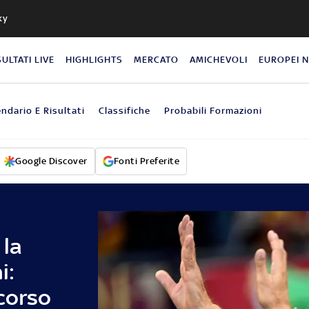
ky
SULTATI LIVE
HIGHLIGHTS
MERCATO
AMICHEVOLI
EUROPEI 
endario E Risultati
Classifiche
Probabili Formazioni
Google Discover
Fonti Preferite
 la
i:
corso