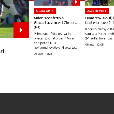
A GIACARTA
AMICHEVOLE
Milan sconfitto a
Dimarco-Diouf, l
Giacarta: vince il Chelsea
batte la Juve 2-1
3-0
Il primo derby d'Ita
Prima sconfitta estiva in
storia a Perth lo vin
precampionato per il Milan
2-1 sulla Juventus. I
che perde 0-3
08 ago - 12:05
nell'amichevole di Giacarta...
ri
08 ago - 12:28