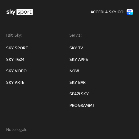
ACCEDI A SKY GO
I siti Sky:
Servizi:
SKY SPORT
SKY TV
SKY TG24
SKY APPS
SKY VIDEO
NOW
SKY ARTE
SKY BAR
SPAZI SKY
PROGRAMMI
Note legali: