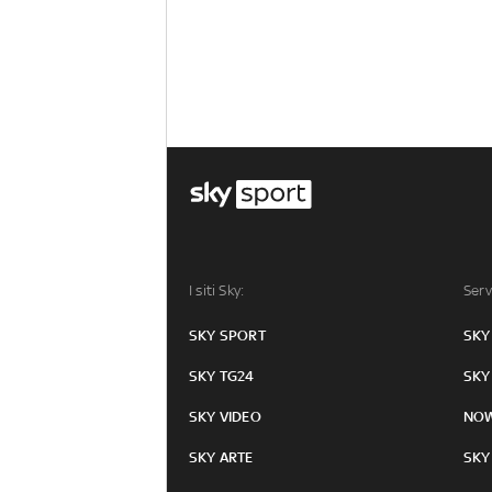
I siti Sky:
Serv
SKY SPORT
SKY
SKY TG24
SKY
SKY VIDEO
NO
SKY ARTE
SKY