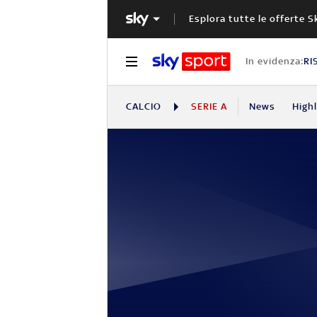
Esplora tutte le offerte S
In evidenza:
RI
CALCIO
SERIE A
News
High