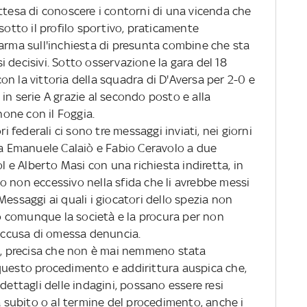
ttesa di conoscere i contorni di una vicenda che
sotto il profilo sportivo, praticamente
Parma sull'inchiesta di presunta combine che sta
 decisivi. Sotto osservazione la gara del 18
n la vittoria della squadra di D'Aversa per 2-0 e
in serie A grazie al secondo posto e alla
one con il Foggia.
ri federali ci sono tre messaggi inviati, nei giorni
da Emanuele Calaiò e Fabio Ceravolo a due
ol e Alberto Masi con una richiesta indiretta, in
o non eccessivo nella sfida che li avrebbe messi
Messaggi ai quali i giocatori dello spezia non
 comunque la società e la procura per non
 accusa di omessa denuncia.
le, precisa che non è mai nemmeno stata
questo procedimento e addirittura auspica che,
dettagli delle indagini, possano essere resi
da subito o al termine del procedimento, anche i