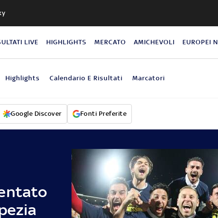
ky
SULTATI LIVE
HIGHLIGHTS
MERCATO
AMICHEVOLI
EUROPEI 
Highlights
Calendario E Risultati
Marcatori
Google Discover
Fonti Preferite
tentato
Spezia