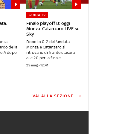
GUIDA TV
ata.
Finale playoff B: oggi
Monza-Catanzaro LIVE su
Sky
Monza
Dopo lo 0-2 dell'andata,
ardo della
Monza e Catanzaro si
ie A dopo
ritrovano di fronte stasera
.
alle 20 per la finale...
29 mag - 12:41
VAI ALLA SEZIONE