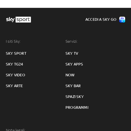
ACCEDI A SKY GO
I siti Sky:
Servizi:
SKY SPORT
SKY TV
SKY TG24
SKY APPS
SKY VIDEO
NOW
SKY ARTE
SKY BAR
SPAZI SKY
PROGRAMMI
Note legali: