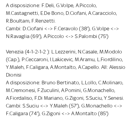
A disposizione: F.Deli, G.Volpe, A.Piccolo,
M.Castagnetti, E.De Bono, D.Ciofani, A.Caracciolo,
R.Boultam, F.Renzetti.
Cambi: D.Ciofani <-> F.Ceravolo (38'), G.Volpe <->
N.Ravaglia (69'), A.Piccolo <-> S.Palombi (75')
Venezia (4-1-2-1-2 ): L.Lezzerini, N.Casale, M.Modolo
(Cap.), P.Ceccaroni, I.Lakicevic, M.Aramu, L.Fiordilino,
Y.Maleh, F.Caligara, A.Montalto, A.Capello. All: Alessio
Dionisi
A disposizione: Bruno Bertinato, L.Lollo, C.Molinaro,
M.Cremonesi, F.Zuculini, A.Pomini, G.Monachello,
A.Fiordaliso, F.Di Mariano, G.Zigoni, S.Suciu, Y.Senesi.
Cambi: S.Suciu <-> Y.Maleh (57'), G.Monachello <->
F.Caligara (74'), G.Zigoni <-> A.Montalto (85')