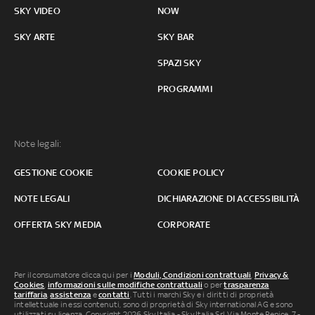
SKY VIDEO
NOW
SKY ARTE
SKY BAR
SPAZI SKY
PROGRAMMI
Note legali:
GESTIONE COOKIE
COOKIE POLICY
NOTE LEGALI
DICHIARAZIONE DI ACCESSIBILITÀ
OFFERTA SKY MEDIA
CORPORATE
Per il consumatore clicca qui per i
Moduli, Condizioni contrattuali
,
Privacy &
Cookies
,
informazioni sulle modifiche contrattuali
o per
trasparenza
tariffaria
,
assistenza
e
contatti
. Tutti i marchi Sky e i diritti di proprietà
intellettuale in essi contenuti, sono di proprietà di Sky international AG e sono
utilizzati su licenza. Copyright 2026 Sky Italia - Sky Italia Srl Via Monte Penice, 7 -