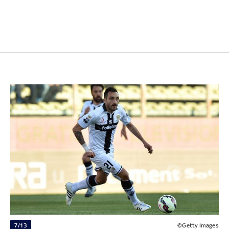
7/13
©Getty Images