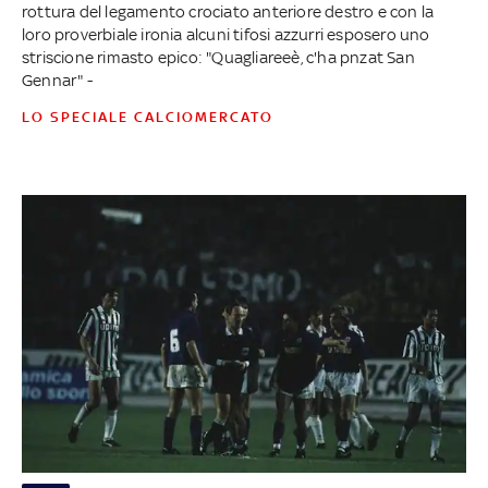
rottura del legamento crociato anteriore destro e con la
loro proverbiale ironia alcuni tifosi azzurri esposero uno
striscione rimasto epico: "Quagliareeè, c'ha pnzat San
Gennar" -
LO SPECIALE CALCIOMERCATO