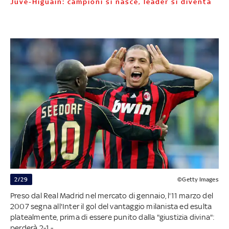
Juve-Higuain: campioni si nasce, leader si diventa
2/29
©Getty Images
Preso dal Real Madrid nel mercato di gennaio, l'11 marzo del
2007 segna all'Inter il gol del vantaggio milanista ed esulta
platealmente, prima di essere punito dalla "giustizia divina":
perderà 2-1 -