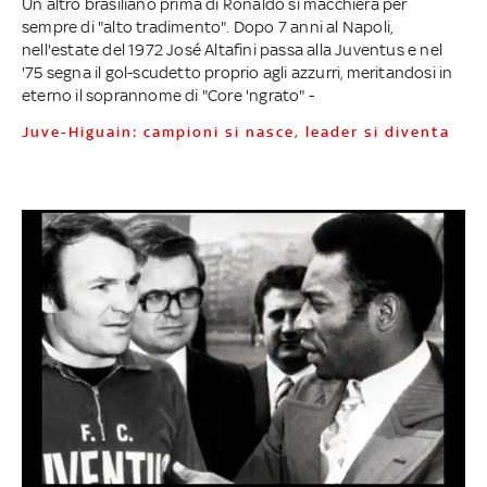
Un altro brasiliano prima di Ronaldo si macchierà per
sempre di "alto tradimento". Dopo 7 anni al Napoli,
nell'estate del 1972 José Altafini passa alla Juventus e nel
'75 segna il gol-scudetto proprio agli azzurri, meritandosi in
eterno il soprannome di "Core 'ngrato" -
Juve-Higuain: campioni si nasce, leader si diventa