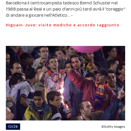
Barcellona il centrocampista tedesco Bernd Schuster nel
1988 passa al Real e un paio d'anni più tardi avrà il "coraggio"
di andare a giocare nell'Atletico... -
Higuain-Juve: visite mediche e accordo raggiunto
12/29
©Getty Images