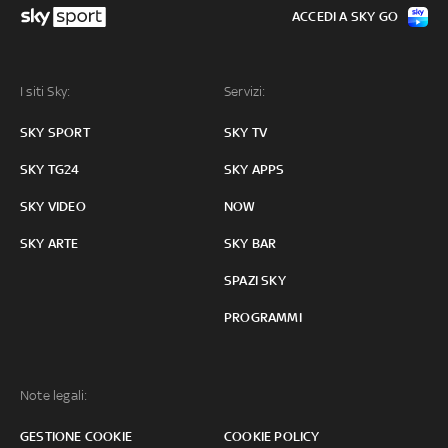
ACCEDI A SKY GO
I siti Sky:
Servizi:
SKY SPORT
SKY TV
SKY TG24
SKY APPS
SKY VIDEO
NOW
SKY ARTE
SKY BAR
SPAZI SKY
PROGRAMMI
Note legali:
GESTIONE COOKIE
COOKIE POLICY