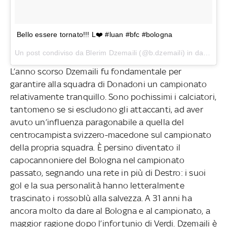
Bello essere tornato!!! L❤️ #luan #bfc #bologna
Un post condiviso da
Blerim Dzemaili
(@b.dzemaili) in data:
Gen
L’anno scorso Dzemaili fu fondamentale per
garantire alla squadra di Donadoni un campionato
relativamente tranquillo. Sono pochissimi i calciatori,
tantomeno se si escludono gli attaccanti, ad aver
avuto un’influenza paragonabile a quella del
centrocampista svizzero-macedone sul campionato
della propria squadra. È persino diventato il
capocannoniere del Bologna nel campionato
passato, segnando una rete in più di Destro: i suoi
gol e la sua personalità hanno letteralmente
trascinato i rossoblù alla salvezza. A 31 anni ha
ancora molto da dare al Bologna e al campionato, a
maggior ragione dopo l’infortunio di Verdi. Dzemaili è