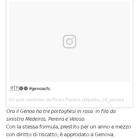
🇵🇹🔴🔵 #genoacfc
Un post condiviso da
Pedro Pereira
(@pedro_23_pereira) in data:
Ora il Genoa ha tre portoghesi in rosa: in fila da
sinistra Medeiros, Pereira e Veloso.
Con la stessa formula, prestito per un anno e mezzo
con diritto di riscatto, è approdato a Genova,