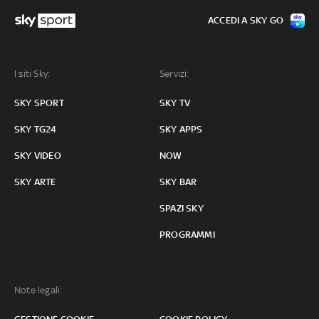
ACCEDI A SKY GO
I siti Sky:
Servizi:
SKY SPORT
SKY TV
SKY TG24
SKY APPS
SKY VIDEO
NOW
SKY ARTE
SKY BAR
SPAZI SKY
PROGRAMMI
Note legali: