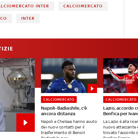
ALCIOMERCATO INTER
CALCIOMERCATO
ACO
INTER
IZIE
CALCIOMERCATO
CALCIOMERCATO
Napoli-Badiashile, c'è
Lazio, accordo c
ancora distanza
Benfica per Ivan
Napoli e Chelsea hanno avuto
La Lazio è alla rice
dei nuovi contatti per il
nuovo attaccante 
trasferimento di Benoit
trovato l'accordo c