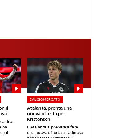
CALCIOMERCATO
on il
Atalanta, pronta una
ovic
nuova offerta per
Kristensen
rca di un
e ha
L'Atalanta si prepara a fare
on il
una nuova offerta all'Udinese