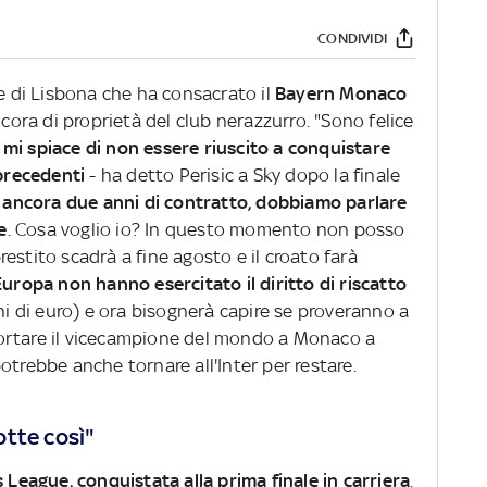
CONDIVIDI
te di Lisbona che ha consacrato il
Bayern Monaco
cora di proprietà del club nerazzurro. "Sono felice
e
mi spiace di non essere riuscito a conquistare
 precedenti
- ha detto Perisic a Sky dopo la finale
o ancora due anni di contratto, dobbiamo parlare
e
. Cosa voglio io? In questo momento non posso
 prestito scadrà a fine agosto e il croato farà
uropa non hanno esercitato il diritto di riscatto
oni di euro) e ora bisognerà capire se proveranno a
ortare il vicecampione del mondo a Monaco a
e potrebbe anche tornare all'Inter per restare.
otte così"
League, conquistata alla prima finale in carriera
.