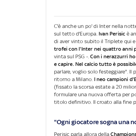
C'è anche un po' di Inter nella not
sul tetto d'Europa.
Ivan Perisic
è an
di aver vinto subito il Triplete qui 
trofei con l'Inter nei quattro anni
vinta sul PSG -.
Con i nerazzurri h
e capire. Nel calcio tutto è possibil
parlare, voglio solo festeggiare". Il
ritorno a Milano.
I neo campioni d'E
(fissato la scorsa estate a 20 mili
formulare una nuova offerta per p
titolo definitivo. Il croato alla fin
"Ogni giocatore sogna una n
Perisic parla allora della
Champions 