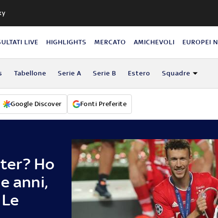
ky
SULTATI LIVE
HIGHLIGHTS
MERCATO
AMICHEVOLI
EUROPEI 
s
Tabellone
Serie A
Serie B
Estero
Squadre
Google Discover
Fonti Preferite
nter? Ho
e anni,
 Le