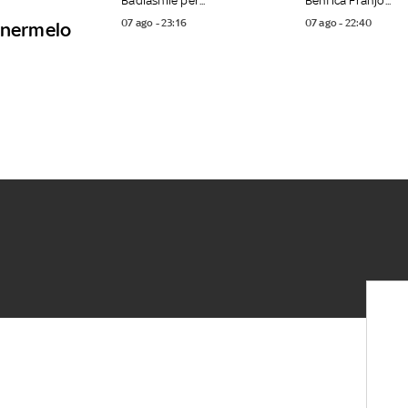
Badiashile per...
Benfica Franjo...
07 ago - 23:16
07 ago - 22:40
tenermelo