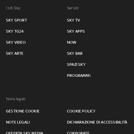
I siti Sky:
Servizi:
SKY SPORT
SKY TV
SKY TG24
SKY APPS
SKY VIDEO
NOW
SKY ARTE
SKY BAR
SPAZI SKY
PROGRAMMI
Note legali:
GESTIONE COOKIE
COOKIE POLICY
NOTE LEGALI
DICHIARAZIONE DI ACCESSIBILITÀ
OFFERTA SKY MEDIA
CORPORATE