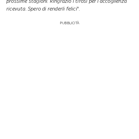
prossime stagioni. Ringrazio i tifosi per l’accoglienza
ricevuta. Spero di renderli felici
".
PUBBLICITÀ