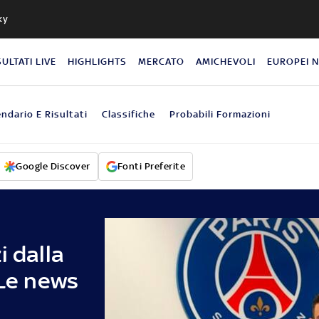
ky
SULTATI LIVE
HIGHLIGHTS
MERCATO
AMICHEVOLI
EUROPEI 
endario E Risultati
Classifiche
Probabili Formazioni
Google Discover
Fonti Preferite
i dalla
 Le news