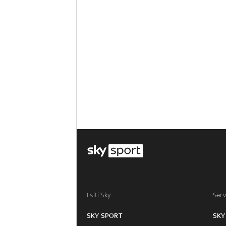
I siti Sky:
Serv
SKY SPORT
SKY