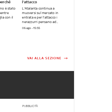
perché
l'attacco
ano è stato
L'Atalanta continua a
mentre
muoversi sul mercato in
ia con il
entrata e per l'attacco i
nerazzurri pensano ad...
06 ago - 15:55
VAI ALLA SEZIONE
PUBBLICITÀ