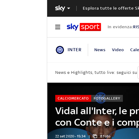
Esplora tutte le offerte S
In evidenza:
RI
INTER
News
Video
Cale
News e Highlights, tutto live: seguici su
CALCIOMERCATO
FOTOGALLERY
Vidal all'Inter, le 
con Conte e i com
22 set 2020 - 15:34
8 foto