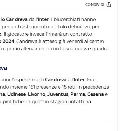
CONDIVIDI
io
Candreva
dall'
Inter
. I blucerchiati hanno
 per un trasferimento a titolo definitivo, per
o
. Il giocatore invece firmerà un contratto
o 2024
. Candreva è atteso già venerdì al centro
rà il primo allenamento con la sua nuova squadra.
eva
anni l'esperienza di
Candreva
all'
Inter
. Era
ndo insieme 151 presenze e 18 reti. In precedenza
na
,
Udinese
,
Livorno
,
Juventus
,
Parma
,
Cesena
e
ù prolifiche: in quattro stagioni infatti ha