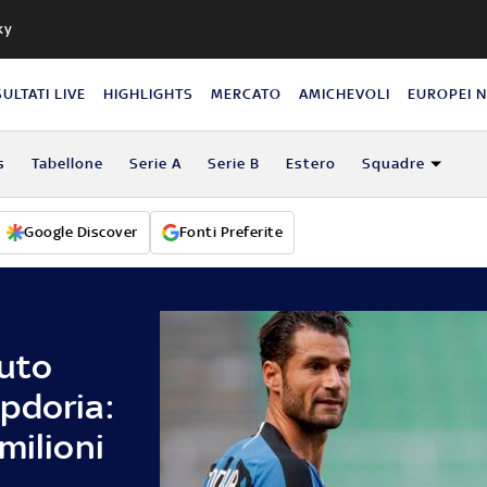
ky
SULTATI LIVE
HIGHLIGHTS
MERCATO
AMICHEVOLI
EUROPEI 
s
Tabellone
Serie A
Serie B
Estero
Squadre
Google Discover
Fonti Preferite
duto
pdoria:
milioni