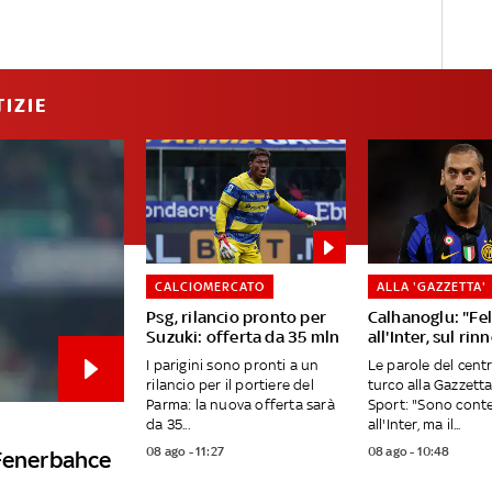
IZIE
CALCIOMERCATO
ALLA 'GAZZETTA'
Psg, rilancio pronto per
Calhanoglu: "Fel
Suzuki: offerta da 35 mln
all'Inter, sul rinn
I parigini sono pronti a un
Le parole del cen
rilancio per il portiere del
turco alla Gazzetta
Parma: la nuova offerta sarà
Sport: "Sono cont
da 35...
all'Inter, ma il...
08 ago - 11:27
08 ago - 10:48
 Fenerbahce