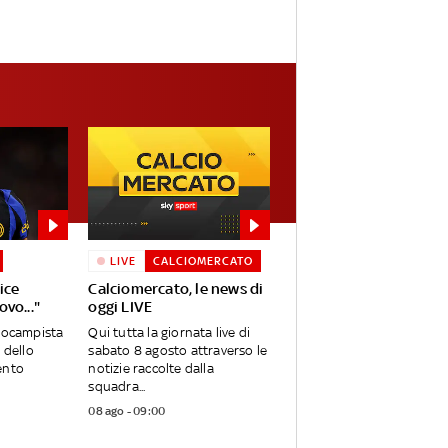
LIVE
CALCIOMERCATO
ice
Calciomercato, le news di
ovo..."
oggi LIVE
trocampista
Qui tutta la giornata live di
 dello
sabato 8 agosto attraverso le
ento
notizie raccolte dalla
squadra...
08 ago - 09:00