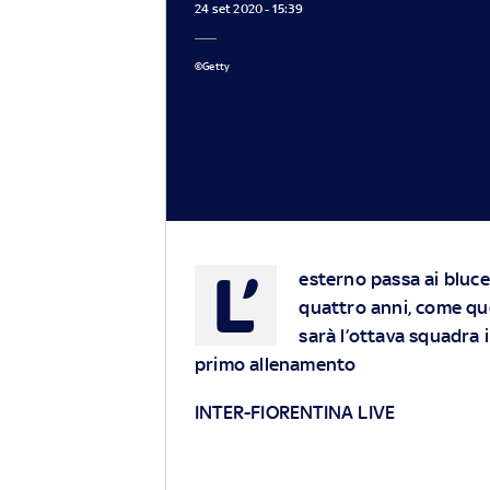
24 set 2020 - 15:39
©Getty
L’
esterno passa ai bluce
quattro anni, come quel
sarà l’ottava squadra i
primo allenamento
INTER-FIORENTINA LIVE