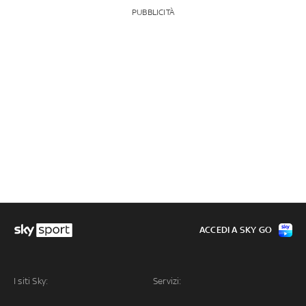
PUBBLICITÀ
ACCEDI A SKY GO
I siti Sky:
Servizi: