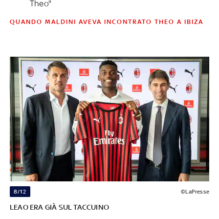
Theo"
QUANDO MALDINI AVEVA INCONTRATO THEO A IBIZA
8/12
©LaPresse
LEAO ERA GIÀ SUL TACCUINO