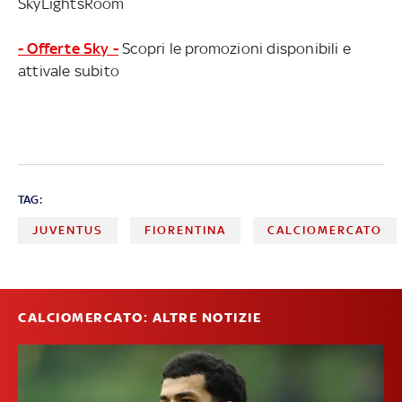
SkyLightsRoom
- Offerte Sky -
Scopri le promozioni disponibili e
attivale subito
TAG:
JUVENTUS
FIORENTINA
CALCIOMERCATO
CALCIOMERCATO: ALTRE NOTIZIE