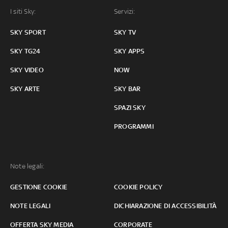
I siti Sky:
Servizi:
SKY SPORT
SKY TV
SKY TG24
SKY APPS
SKY VIDEO
NOW
SKY ARTE
SKY BAR
SPAZI SKY
PROGRAMMI
Note legali:
GESTIONE COOKIE
COOKIE POLICY
NOTE LEGALI
DICHIARAZIONE DI ACCESSIBILITÀ
OFFERTA SKY MEDIA
CORPORATE