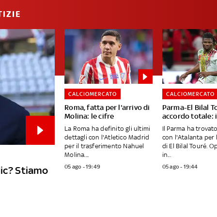
IZIE
CALCIOMERCATO
CALCIOMERCATO
Roma, fatta per l'arrivo di
Parma-El Bilal T
Molina: le cifre
accordo totale: i
La Roma ha definito gli ultimi
Il Parma ha trovat
dettagli con l'Atletico Madrid
con l'Atalanta per 
per il trasferimento Nahuel
di El Bilal Touré. 
Molina....
in...
05 ago - 19:49
05 ago - 19:44
vic? Stiamo