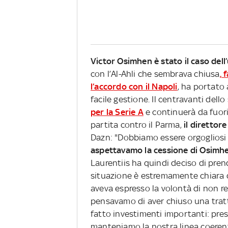
Victor Osimhen è stato il caso dell
con l’Al-Ahli che sembrava chiusa
, 
l’accordo con il Napoli
, ha portato 
facile gestione. Il centravanti dello
per la Serie A
e continuerà da fuori
partita contro il Parma,
il diretto
Dazn: "Dobbiamo essere orgogliosi 
aspettavamo la cessione di Osimhe
Laurentiis ha quindi deciso di pren
situazione è estremamente chiara dal
aveva espresso la volontà di non re
pensavamo di aver chiuso una trat
fatto investimenti importanti: pre
manteniamo la nostra linea coerent