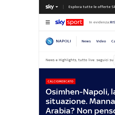
Esplora tutte le offerte S
In evidenza:
RI
NAPOLI
News
Video
Ca
News e Highlights, tutto live: seguici su
CALCIOMERCATO
Osimhen-Napoli, l
situazione. Manna:
Arabia? Non penso