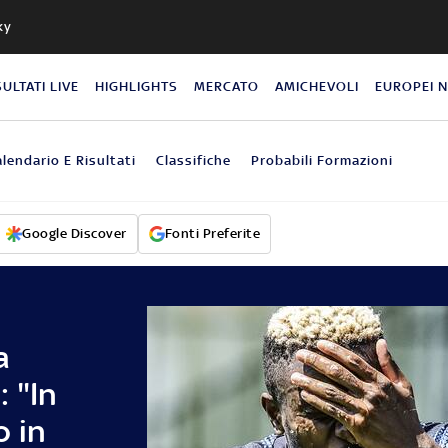
ky
SULTATI LIVE
HIGHLIGHTS
MERCATO
AMICHEVOLI
EUROPEI 
lendario E Risultati
Classifiche
Probabili Formazioni
Google Discover
Fonti Preferite
a
 "In
 in