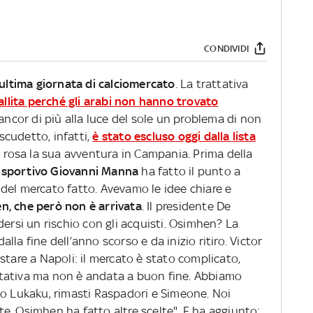
CONDIVIDI
’ultima giornata di calciomercato
. La trattativa
fallita perché gli arabi non hanno trovato
ancor di più alla luce del sole un problema di non
 scudetto, infatti,
è stato escluso oggi dalla lista
 rosa la sua avventura in Campania. Prima della
re sportivo Giovanni Manna
ha fatto il punto a
del mercato fatto. Avevamo le idee chiare e
n, che però non è arrivata
. Il presidente De
dersi un rischio con gli acquisti. Osimhen? La
la fine dell’anno scorso e da inizio ritiro. Victor
stare a Napoli: il mercato è stato complicato,
tativa ma non è andata a buon fine. Abbiamo
so Lukaku, rimasti Raspadori e Simeone. Noi
e, Osimhen ha fatto altre scelte". E ha aggiunto: