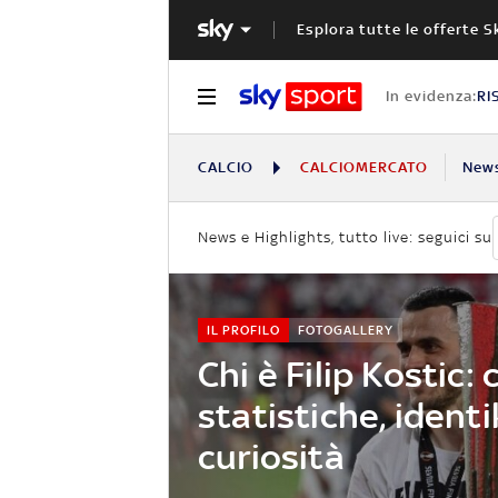
Esplora tutte le offerte S
In evidenza:
RI
CALCIO
CALCIOMERCATO
New
News e Highlights, tutto live: seguici su
IL PROFILO
FOTOGALLERY
Chi è Filip Kostic: 
statistiche, identi
curiosità