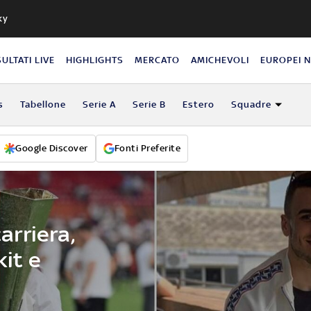
ky
SULTATI LIVE
HIGHLIGHTS
MERCATO
AMICHEVOLI
EUROPEI 
s
Tabellone
Serie A
Serie B
Estero
Squadre
Google Discover
Fonti Preferite
carriera,
kit e