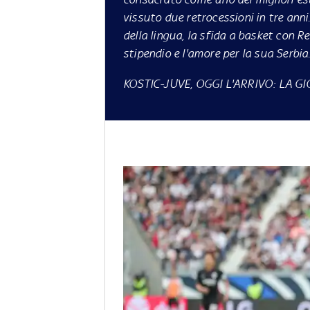
vissuto due retrocessioni in tre anni. 
della lingua, la sfida a basket con Re
stipendio e l'amore per la sua Serbia
KOSTIC-JUVE, OGGI L'ARRIVO: LA G